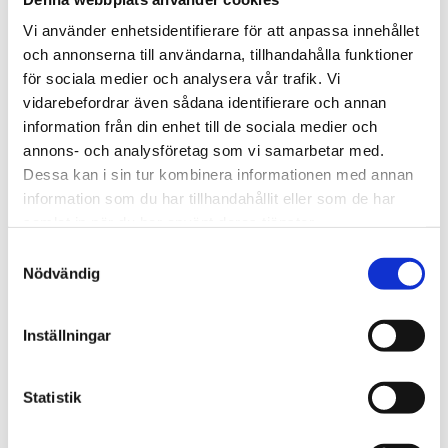
utomhus.
Vi använder enhetsidentifierare för att anpassa innehållet
Transmittern har fyra analoga utgångar, 2 st 4-20 mA
och annonserna till användarna, tillhandahålla funktioner
och 2 st 0-10V för anslutning till överordnat system.
för sociala medier och analysera vår trafik. Vi
vidarebefordrar även sådana identifierare och annan
information från din enhet till de sociala medier och
STÄLL EN FRÅGA OM PRODUKTEN
annons- och analysföretag som vi samarbetar med.
Dessa kan i sin tur kombinera informationen med annan
information som du har tillhandahållit eller som de har
Specifikationer
samlat in när du har använt deras tjänster.
Samtyckesval
Nödvändig
Omdömen
Du
Inställningar
Statistik