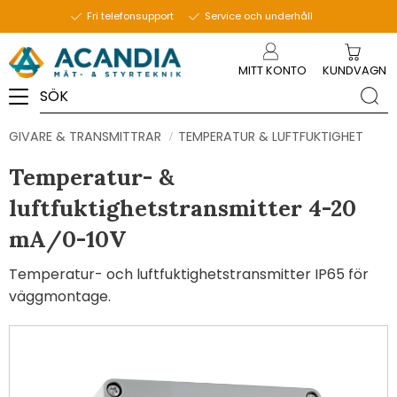
Fri telefonsupport
Service och underhåll
Meny
MITT KONTO
KUNDVAGN
GIVARE & TRANSMITTRAR
TEMPERATUR & LUFTFUKTIGHET
Temperatur- &
luftfuktighetstransmitter​ 4-20
mA/0-10V
Temperatur- och luftfuktighetstransmitter IP65 för
väggmontage.