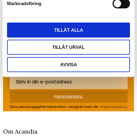
Marknadsföring
Bli den första att lämna ett omdöme.
TILLÅT ALLA
NYHETSBREV
TILLÅT URVAL
Anmäl dig till vårt nyhetsbrev och ta del av de
AVVISA
senaste nyheterna!
PRENUMERERA
Dina personuppgifter behandlas i enlighet med vår
integritetspolicy
.
Om Acandia