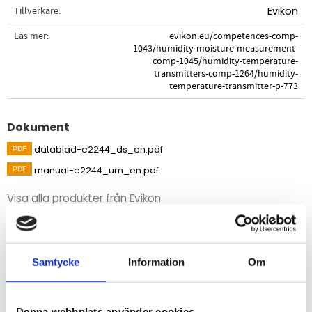
Tillverkare
Evikon
Läs mer
evikon.eu/competences-comp-
1043/humidity-moisture-measurement-
comp-1045/humidity-temperature-
transmitters-comp-1264/humidity-
temperature-transmitter-p-773
Dokument
datablad-e2244_ds_en.pdf
manual-e2244_um_en.pdf
Visa alla produkter från Evikon
Beskrivning
Samtycke
Information
Om
Temperatur- och luftfuktighetstransmitter med givaren
ansluten direkt på elektronikenheten för övervakning av
klimat i t.ex. industrilokaler, lager, kyl och frysrum eller
Denna webbplats använder cookies