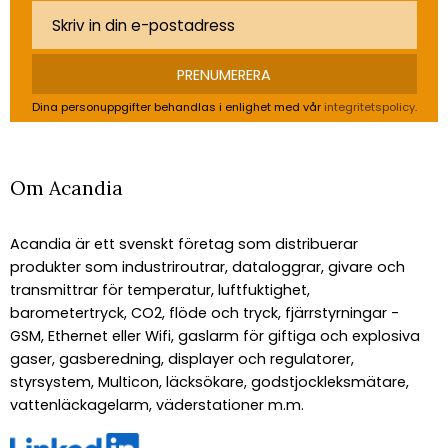
PRENUMERERA
Dina personuppgifter behandlas i enlighet med vår
integritetspolicy
.
Om Acandia
Acandia är ett svenskt företag som distribuerar
produkter som industriroutrar, dataloggrar, givare och
transmittrar för temperatur, luftfuktighet,
barometertryck, CO2, flöde och tryck, fjärrstyrningar -
GSM, Ethernet eller Wifi, gaslarm för giftiga och explosiva
gaser, gasberedning, displayer och regulatorer,
styrsystem, Multicon, läcksökare, godstjockleksmätare,
vattenläckagelarm, väderstationer m.m.