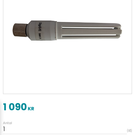
1 090
KR
Antal
st