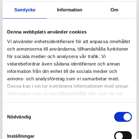
Samtycke
Information
Om
Denna webbplats använder cookies
Vi använder enhetsidentifierare för att anpassa innehållet
och annonserna till användarna, tillhandahålla funktioner
för sociala medier och analysera vår trafik. Vi
vidarebefordrar även sådana identifierare och annan
information från din enhet till de sociala medier och
annons- och analysföretag som vi samarbetar med.
Dessa kan i sin tur kombinera informationen med annan
Förlängningskabel till temp/RH-givare DIGIL
information som du har tillhandahållit eller som de har
& DIGIS
samlat in när du har använt deras tjänster.
Anslutningskabel till temperatur och luftfuktighetsgivare typ
Samtyckesval
DIGIL-E och DIGIS-E.
Nödvändig
470
kr
Inställningar