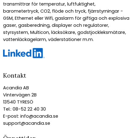
transmittrar för temperatur, luftfuktighet,
barometertryck, CO2, flöde och tryck, fjärrstyrningar -
GSM, Ethernet eller Wifi, gaslarm för giftiga och explosiva
gaser, gasberedning, displayer och regulatorer,
styrsystem, Multicon, läcksökare, godstjockleksmätare,
vattenläckagelarm, väderstationer m.m.
Kontakt
Acandia AB
Vintervägen 2B
13540 TYRESÖ
Tel.: 08-52 22 40 30
E-post:
info@acandia.se
support@acandia.se