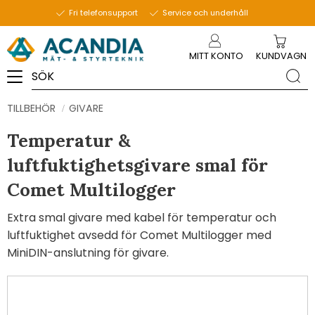
Fri telefonsupport
Service och underhåll
Meny
MITT KONTO
KUNDVAGN
TILLBEHÖR
GIVARE
Temperatur &
luftfuktighetsgivare smal för
Comet Multilogger
Extra smal givare med kabel för temperatur och
luftfuktighet avsedd för Comet Multilogger med
MiniDIN-anslutning för givare.