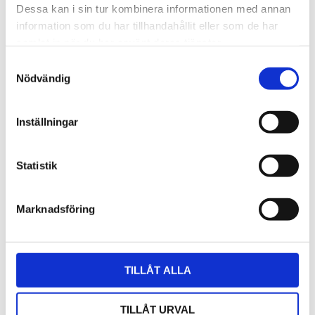
Dessa kan i sin tur kombinera informationen med annan
information som du har tillhandahållit eller som de har
samlat in när du har använt deras tjänster.
Samtyckesval
Nödvändig
Inställningar
Statistik
Marknadsföring
TILLÅT ALLA
Datalogger för CO2, temperatur, RH, samt 2
D
analoga eller digitala in
g
TILLÅT URVAL