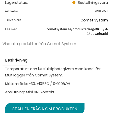
Lagerstatus
Beställningsvara
Artikelnr
DIGIL-M-1
Tillverkare
Comet System
Läs mer
cometsystem.se/produkter/reg-DIGIL/M-
1#downloadd
Visa alla produkter från Comet System
Beskrivning
Temperatur- och luftfuktighetsgivare med kabel för
Multilogger från Comet System.
Mätområde: -30..+105°C / 0-100%RH
Anslutning: MiniDIN-kontakt
STÄLL EN FRÅGA OM PRODUKTEN