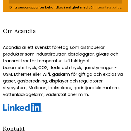
Dina personuppgifter behandlas i enlighet med vår
integritetspolicy
.
Om Acandia
Acandia är ett svenskt företag som distribuerar
produkter som industriroutrar, dataloggrar, givare och
transmittrar för temperatur, luftfuktighet,
barometertryck, CO2, flöde och tryck, fjärrstyrningar -
GSM, Ethernet eller Wifi, gaslarm för giftiga och explosiva
gaser, gasberedning, displayer och regulatorer,
styrsystem, Multicon, läcksökare, godstjockleksmätare,
vattenläckagelarm, väderstationer m.m.
Kontakt