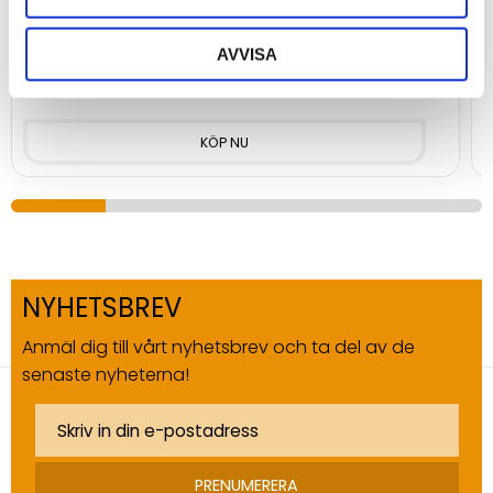
Multilogger med CO2, 2 ingångar för temperatur och
M
luftfuktighetsmätare samt 2 kanaler för analoga eller
t
AVVISA
digitala signaler.
11 850
1
kr
NYHETSBREV
Anmäl dig till vårt nyhetsbrev och ta del av de
senaste nyheterna!
PRENUMERERA