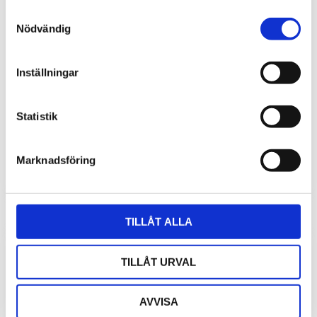
Samtyckesval
Nödvändig
Inställningar
Nätadapter 12VDC 0,5 A
Plug-in med DC kontakt 2.1/5.5/11
Statistik
170
kr
Marknadsföring
TILLÅT ALLA
TILLÅT URVAL
AVVISA