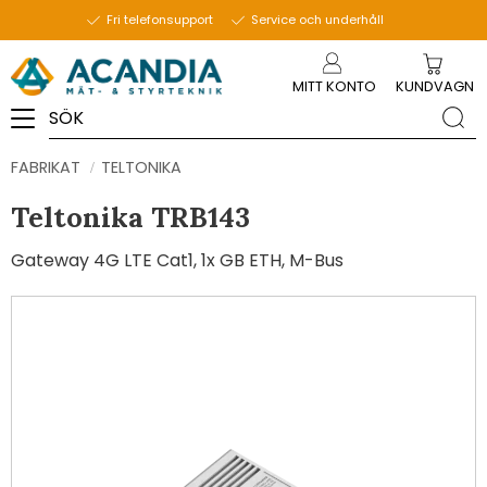
Fri telefonsupport
Service och underhåll
Meny
MITT KONTO
KUNDVAGN
FABRIKAT
TELTONIKA
Teltonika TRB143
Gateway 4G LTE Cat1, 1x GB ETH, M-Bus