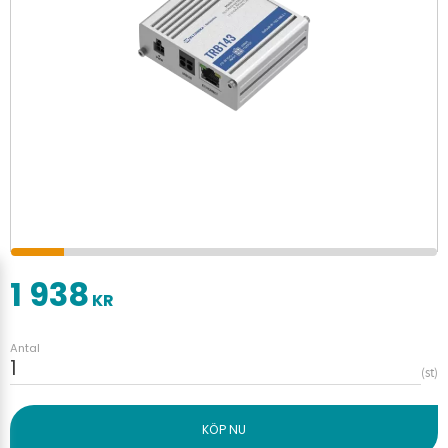
1 938
KR
Antal
st