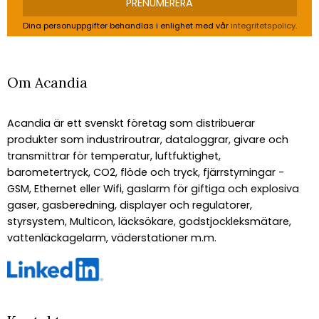
PRENUMERERA
Dina personuppgifter behandlas i enlighet med vår
integritetspolicy
.
Om Acandia
Acandia är ett svenskt företag som distribuerar
produkter som industriroutrar, dataloggrar, givare och
transmittrar för temperatur, luftfuktighet,
barometertryck, CO2, flöde och tryck, fjärrstyrningar -
GSM, Ethernet eller Wifi, gaslarm för giftiga och explosiva
gaser, gasberedning, displayer och regulatorer,
styrsystem, Multicon, läcksökare, godstjockleksmätare,
vattenläckagelarm, väderstationer m.m.