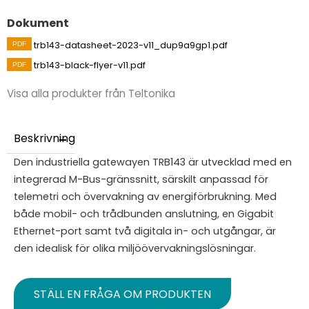
Dokument
trb143-datasheet-2023-v11_dup9a9gp1.pdf
trb143-black-flyer-v11.pdf
Visa alla produkter från Teltonika
Beskrivning
Den industriella gatewayen TRB143 är utvecklad med en
integrerad M-Bus-gränssnitt, särskilt anpassad för
telemetri och övervakning av energiförbrukning. Med
både mobil- och trådbunden anslutning, en Gigabit
Ethernet-port samt två digitala in- och utgångar, är
den idealisk för olika miljöövervakningslösningar.
STÄLL EN FRÅGA OM PRODUKTEN