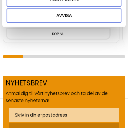
Kompakt fäste i plastutförande till produkter från Teltonika
K
AVVISA
39
5
kr
NYHETSBREV
Anmäl dig till vårt nyhetsbrev och ta del av de
senaste nyheterna!