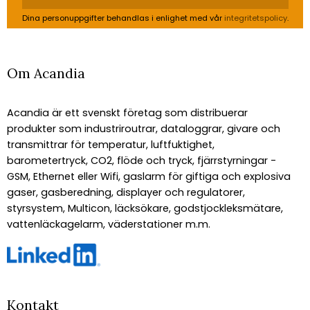
Dina personuppgifter behandlas i enlighet med vår
integritetspolicy
.
Om Acandia
Acandia är ett svenskt företag som distribuerar
produkter som industriroutrar, dataloggrar, givare och
transmittrar för temperatur, luftfuktighet,
barometertryck, CO2, flöde och tryck, fjärrstyrningar -
GSM, Ethernet eller Wifi, gaslarm för giftiga och explosiva
gaser, gasberedning, displayer och regulatorer,
styrsystem, Multicon, läcksökare, godstjockleksmätare,
vattenläckagelarm, väderstationer m.m.
Kontakt