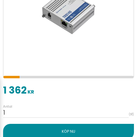
1 362
KR
Antal
st