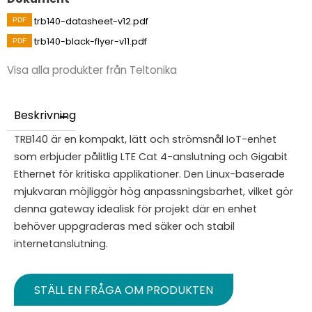
trb140-datasheet-v12.pdf
trb140-black-flyer-v11.pdf
Visa alla produkter från Teltonika
Beskrivning
TRB140 är en kompakt, lätt och strömsnål IoT-enhet
som erbjuder pålitlig LTE Cat 4-anslutning och Gigabit
Ethernet för kritiska applikationer. Den Linux-baserade
mjukvaran möjliggör hög anpassningsbarhet, vilket gör
denna gateway idealisk för projekt där en enhet
behöver uppgraderas med säker och stabil
internetanslutning.
STÄLL EN FRÅGA OM PRODUKTEN