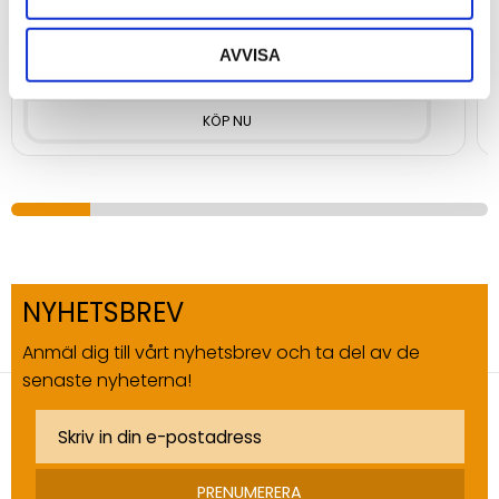
Kompakt fäste i plastutförande till produkter från Teltonika
K
AVVISA
39
5
kr
NYHETSBREV
Anmäl dig till vårt nyhetsbrev och ta del av de
senaste nyheterna!
PRENUMERERA