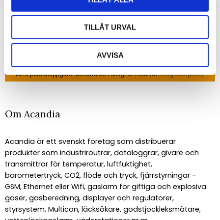
senaste nyheterna!
TILLÅT URVAL
AVVISA
PRENUMERERA
Dina personuppgifter behandlas i enlighet med vår
integritetspolicy
.
Om Acandia
Acandia är ett svenskt företag som distribuerar
produkter som industriroutrar, dataloggrar, givare och
transmittrar för temperatur, luftfuktighet,
barometertryck, CO2, flöde och tryck, fjärrstyrningar -
GSM, Ethernet eller Wifi, gaslarm för giftiga och explosiva
gaser, gasberedning, displayer och regulatorer,
styrsystem, Multicon, läcksökare, godstjockleksmätare,