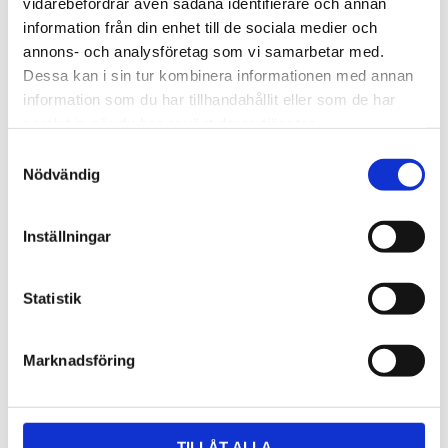
Specifikationer
vidarebefordrar även sådana identifierare och annan
information från din enhet till de sociala medier och
annons- och analysföretag som vi samarbetar med.
Dessa kan i sin tur kombinera informationen med annan
Omdömen
information som du har tillhandahållit eller som de har
Du
samlat in när du har använt deras tjänster.
Samtyckesval
Nödvändig
Inställningar
Bli den första att lämna ett omdöme.
Statistik
Marknadsföring
NYHETSBREV
Anmäl dig till vårt nyhetsbrev och ta del av de
TILLÅT ALLA