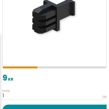
9
KR
Antal
st