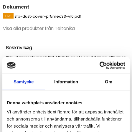
Dokument
sfp-dust-cover-pr5mec33-v10.pdf
Visa alla produkter från Teltonika
Beskrivning
SFP-dammskyddet PR5MEC33 är ett skyddande tillbehör
för Teltonika-enheter, designat för att förhindra damm
och smuts i oanvända SFP-portar. Med sin slitstarka
silikonkonstruktion och enkla montering är det ett
Samtycke
Information
Om
optimalt val för att öka livslängden på
nätverksutrustning i industriella miljöer.
Denna webbplats använder cookies
Vi använder enhetsidentifierare för att anpassa innehållet
STÄLL EN FRÅGA OM PRODUKTEN
och annonserna till användarna, tillhandahålla funktioner
för sociala medier och analysera vår trafik. Vi