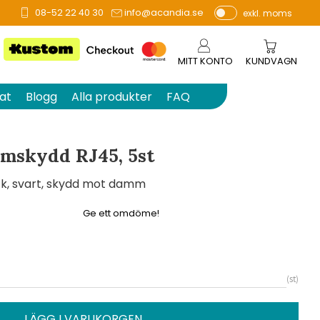
08-52 22 40 30
info@acandia.se
exkl. moms
å 0 betyg.
P
ri
s
MITT KONTO
KUNDVAGN
e
r
at
Blogg
Alla produkter
FAQ
vi
s
a
mskydd RJ45, 5st
s
ck, svart, skydd mot damm
Ge ett omdöme!
st