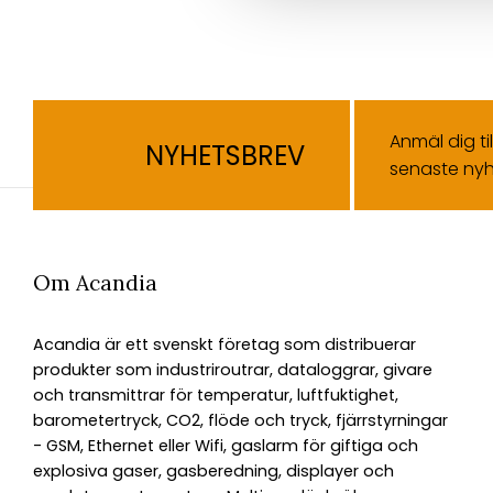
Anmäl dig ti
NYHETSBREV
senaste nyh
Om Acandia
Acandia är ett svenskt företag som distribuerar
produkter som industriroutrar, dataloggrar, givare
och transmittrar för temperatur, luftfuktighet,
barometertryck, CO2, flöde och tryck, fjärrstyrningar
- GSM, Ethernet eller Wifi, gaslarm för giftiga och
explosiva gaser, gasberedning, displayer och