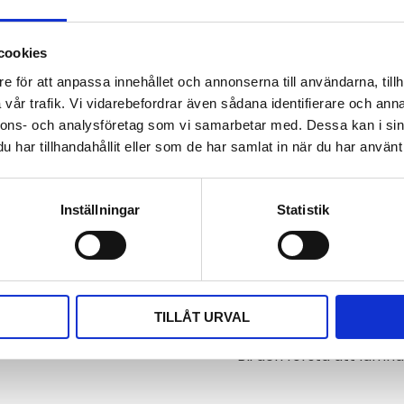
Dokument
cookies
rj45-dust-covers-pr5
e för att anpassa innehållet och annonserna till användarna, tillh
vår trafik. Vi vidarebefordrar även sådana identifierare och anna
Visa alla produkter från 
nnons- och analysföretag som vi samarbetar med. Dessa kan i sin
har tillhandahållit eller som de har samlat in när du har använt 
Omdömen
ika-enheter och erbjuder ett
Du
Inställningar
Statistik
 smuts och fukt. Levereras i
ella miljöer där
tan avancerad montering.
TILLÅT URVAL
Bli den första att läm