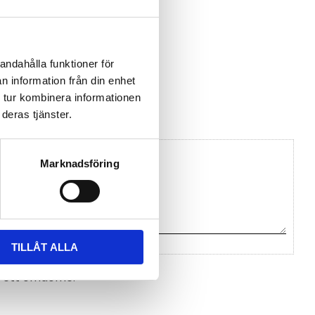
mec32-v11.pdf
andahålla funktioner för
n information från din enhet
Teltonika
 tur kombinera informationen
deras tjänster.
Marknadsföring
TILLÅT ALLA
na ett omdöme.