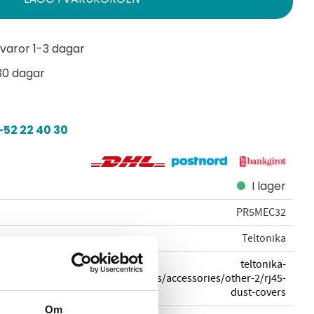
varor 1-3 dagar
30 dagar
52 22 40 30
I lager
PR5MEC32
Teltonika
teltonika-
networks.com/products/accessories/other-2/rj45-
dust-covers
Om