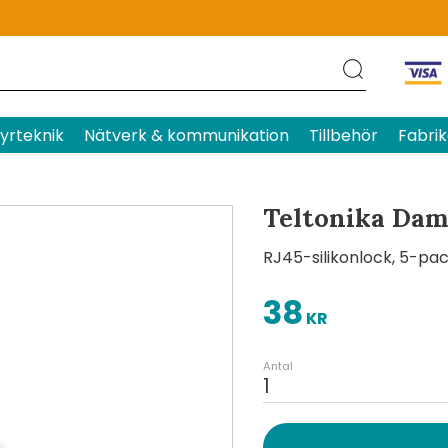
Produktens betyg
Baserat p
yrteknik
Nätverk & kommunikation
Tillbehör
Fabrik
Teltonika Dam
RJ45-silikonlock, 5-pa
38
KR
Antal