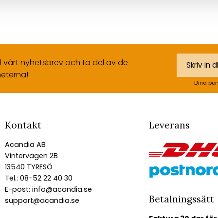
ll vårt nyhetsbrev och ta del av de
eterna!
Dina per
Kontakt
Leverans
Acandia AB
Vintervägen 2B
13540 TYRESÖ
Tel.: 08-52 22 40 30
E-post:
info@acandia.se
Betalningssätt
support@acandia.se