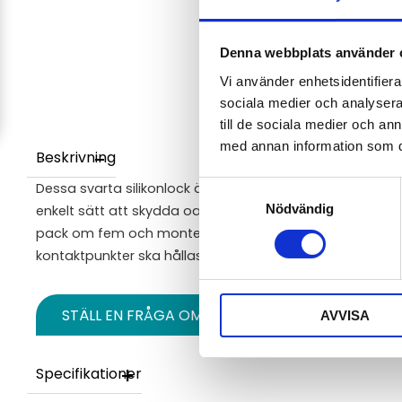
Denna webbplats använder 
Vi använder enhetsidentifierar
sociala medier och analysera 
till de sociala medier och a
med annan information som du 
Beskrivning
Dessa svarta silikonlock är specialdesignade för Telton
Samtyckesval
Nödvändig
enkelt sätt att skydda oanvända RJ45-portar mot damm,
pack om fem och monteras snabbt — perfekt för industri
kontaktpunkter ska hållas rena och funktionsdugliga u
STÄLL EN FRÅGA OM PRODUKTEN
AVVISA
Specifikationer