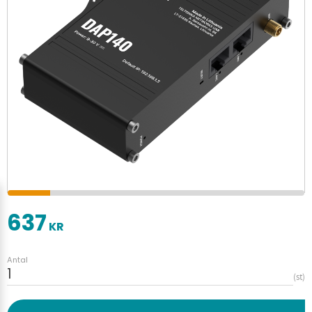
637
KR
Antal
st