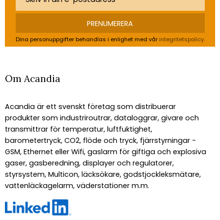
PRENUMERERA
Dina personuppgifter behandlas i enlighet med vår
integritetspolicy
.
Om Acandia
Acandia är ett svenskt företag som distribuerar
produkter som industriroutrar, dataloggrar, givare och
transmittrar för temperatur, luftfuktighet,
barometertryck, CO2, flöde och tryck, fjärrstyrningar -
GSM, Ethernet eller Wifi, gaslarm för giftiga och explosiva
gaser, gasberedning, displayer och regulatorer,
styrsystem, Multicon, läcksökare, godstjockleksmätare,
vattenläckagelarm, väderstationer m.m.