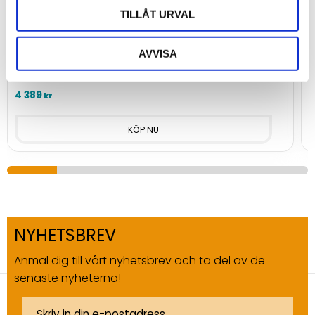
TILLÅT URVAL
Teltonika RUTM30
AVVISA
Mobilnätsrouter 5G med eSIM, 2x GB ETH, WiFi, IoT-stöd
M
4 389
7
kr
NYHETSBREV
Anmäl dig till vårt nyhetsbrev och ta del av de
senaste nyheterna!