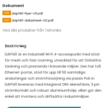
Dokument
dap140-flyer-v11.pdf
dap140-datasheet-v12.pdf
Visa alla produkter från Teltonika
Beskrivning
DAP140 är en industriell Wi‑Fi 4-accesspunkt med stöd
för mesh och fast roaming, utvecklad för att förbättra
täckning och prestanda i krävande miljöer. Den har två
Ethernet-portar, stöd för upp till 50 samtidiga
anslutningar och strömförsörjning via passiv PoE‑in.
DAP140 levereras med integrerat DIN-skenefäste, 3‑pin
strömkontakt och robust aluminiumhölje, vilket gör den
enkel att montera och driftsätta i industrimiljöer.