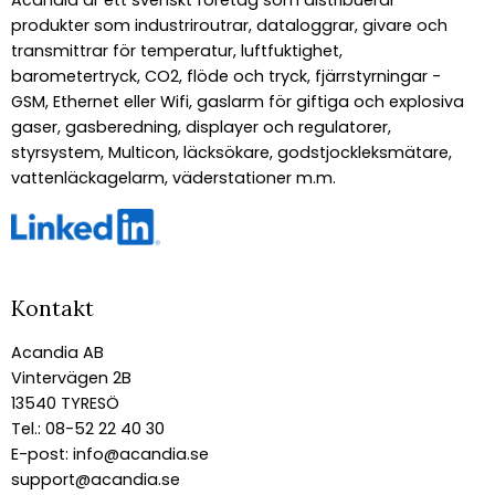
Acandia är ett svenskt företag som distribuerar
produkter som industriroutrar, dataloggrar, givare och
transmittrar för temperatur, luftfuktighet,
barometertryck, CO2, flöde och tryck, fjärrstyrningar -
GSM, Ethernet eller Wifi, gaslarm för giftiga och explosiva
gaser, gasberedning, displayer och regulatorer,
styrsystem, Multicon, läcksökare, godstjockleksmätare,
vattenläckagelarm, väderstationer m.m.
Kontakt
Acandia AB
Vintervägen 2B
13540 TYRESÖ
Tel.: 08-52 22 40 30
E-post:
info@acandia.se
support@acandia.se