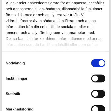
IP klass: IP65
Vi använder enhetsidentifierare för att anpassa innehållet
RoHS-kompatibel: ✓
och annonserna till användarna, tillhandahålla funktioner
för sociala medier och analysera vår trafik. Vi
För mer information - Se Datablad
vidarebefordrar även sådana identifierare och annan
information från din enhet till de sociala medier och
STÄLL EN FRÅGA OM PRODUKTEN
annons- och analysföretag som vi samarbetar med.
Dessa kan i sin tur kombinera informationen med annan
information som du har tillhandahållit eller som de har
samlat in när du har använt deras tjänster.
Samtyckesval
Omdömen
Nödvändig
Du
Inställningar
Statistik
Marknadsföring