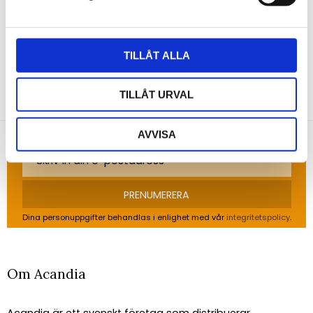
Bli den första att lämna ett omdöme.
TILLÅT ALLA
NYHETSBREV
TILLÅT URVAL
Anmäl dig till vårt nyhetsbrev och ta del av de
senaste nyheterna!
AVVISA
PRENUMERERA
Dina personuppgifter behandlas i enlighet med vår
integritetspolicy
.
Om Acandia