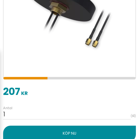
207
KR
Antal
st