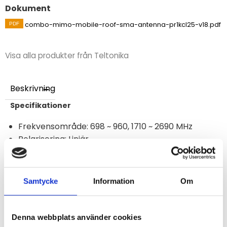
Dokument
combo-mimo-mobile-roof-sma-antenna-pr1kcl25-v18.pdf
Visa alla produkter från Teltonika
Beskrivning
Specifikationer
Frekvensområde: 698 ~ 960, 1710 ~ 2690 MHz
Polarisering: Linjär
Förstärkning: 2.5 dBi
VSWR: ≤ 3
Impedans: 50 Ω
Samtycke
Information
Om
Kabel: 2x RG174, 3000 mm
Kontakttyp: SMA hane
Monteringsmetod: Centrumbult
Denna webbplats använder cookies