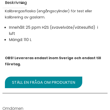
Beskrivning
Kalibrergasflaska (engångscylinder) för test eller
kalibrering av gaslarm.
Innehåll: 25 ppm H2S (svavelväte/vätesulfid) i
luft
Mängd: 110 L
OBS! Levereras endast inom Sverige och endast till
företag.
STÄLL EN FRÅGA OM PRODUKTEN
Omdömen