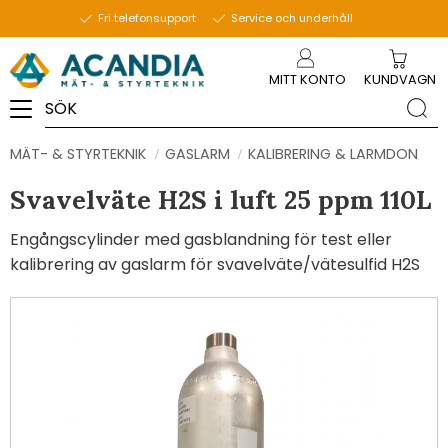
Fri telefonsupport
Service och underhåll
Meny
MITT KONTO
KUNDVAGN
MÄT- & STYRTEKNIK
GASLARM
KALIBRERING & LARMDON
Svavelväte H2S i luft 25 ppm 110L
Engångscylinder med gasblandning för test eller
kalibrering av gaslarm för svavelväte/vätesulfid H2S