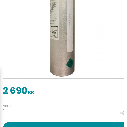
2 690
KR
Antal
st