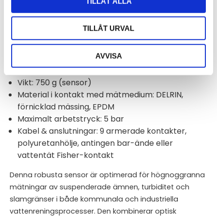
TILLÅT ALLA
Genomsnittlig förbrukning (SDI-12, 1
mätning/sek): 4,5 mA (5V)
TILLÅT URVAL
Strömpuls: 100 mA under 30 mS
Uppvärmningstid: 100 mS
AVVISA
Sensordesign och material
Vikt: 750 g (sensor)
Material i kontakt med mätmedium: DELRIN,
förnicklad mässing, EPDM
Maximalt arbetstryck: 5 bar
Kabel & anslutningar: 9 armerade kontakter,
polyuretanhölje, antingen bar-ände eller
vattentät Fisher-kontakt
Denna robusta sensor är optimerad för högnoggranna
mätningar av suspenderade ämnen, turbiditet och
slamgränser i både kommunala och industriella
vattenreningsprocesser. Den kombinerar optisk