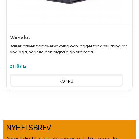
Wavelet
Batteridriven fjärrövervakning och logger för anslutning av
analoga, seriella och digitala givare med
standardinterface
21 167
kr
NYHETSBREV
Anmäl dig till vårt nyhetsbrev och ta del av de