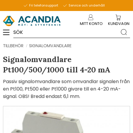
Fri telefonsupport
Service och underhåll
Meny
MITT KONTO
KUNDVAGN
TILLBEHÖR
SIGNALOMVANDLARE
Signalomvandlare
Pt100/500/1000 till 4-20 mA
Passiv signalomvandlare som omvandlar signalen från
en Pt100, Pt500 eller Pt1000 givare till en 4-20 mA-
signal. OBS! Bredd endast 6,1 mm.