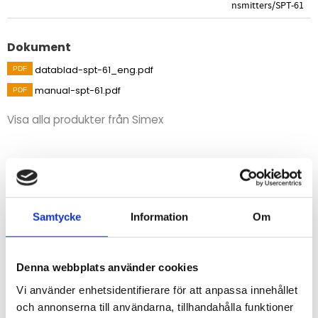
nsmitters/SPT-61
Dokument
datablad-spt-61_eng.pdf
manual-spt-61.pdf
Visa alla produkter från Simex
Beskrivning
Signalomvandlaren känner automatiskt igen om det är
en 2- eller 3-trådskopplad givare.
Samtycke
Information
Om
Konfiguration av givartyp och mätområde görs via USB
med gratisprogramvaran S-Config som kan laddas ner
nedan.
Denna webbplats använder cookies
Vi använder enhetsidentifierare för att anpassa innehållet
och annonserna till användarna, tillhandahålla funktioner
STÄLL EN FRÅGA OM PRODUKTEN