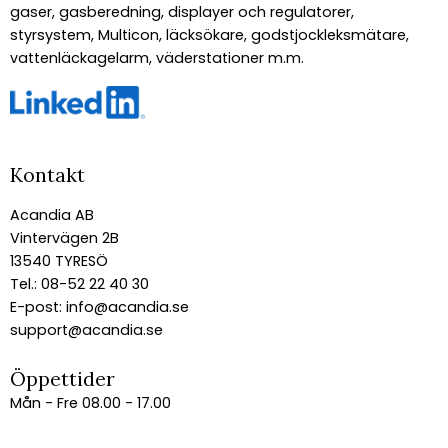
gaser, gasberedning, displayer och regulatorer,
styrsystem, Multicon, läcksökare, godstjockleksmätare,
vattenläckagelarm, väderstationer m.m.
Kontakt
Acandia AB
Vintervägen 2B
13540 TYRESÖ
Tel.: 08-52 22 40 30
E-post:
info@acandia.se
support@acandia.se
Öppettider
Mån - Fre 08.00 - 17.00