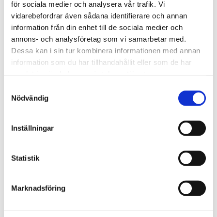
för sociala medier och analysera vår trafik. Vi
vidarebefordrar även sådana identifierare och annan
information från din enhet till de sociala medier och
Tekniska data
Nedladdning
Video
annons- och analysföretag som vi samarbetar med.
Dessa kan i sin tur kombinera informationen med annan
information som du har tillhandahållit eller som de har
Omdömen
samlat in när du har använt deras tjänster.
Du
Samtyckesval
Nödvändig
Inställningar
Statistik
Bli den första att lämna ett omdöme.
Marknadsföring