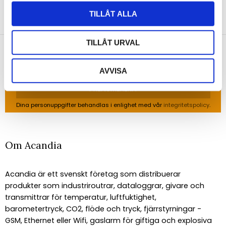
NYHETSBREV
TILLÅT ALLA
Anmäl dig till vårt nyhetsbrev och ta del av de
senaste nyheterna!
TILLÅT URVAL
AVVISA
PRENUMERERA
Dina personuppgifter behandlas i enlighet med vår
integritetspolicy
.
Om Acandia
Acandia är ett svenskt företag som distribuerar
produkter som industriroutrar, dataloggrar, givare och
transmittrar för temperatur, luftfuktighet,
barometertryck, CO2, flöde och tryck, fjärrstyrningar -
GSM, Ethernet eller Wifi, gaslarm för giftiga och explosiva