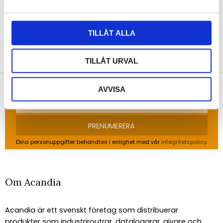
TILLÅT ALLA
NYHETSBREV
TILLÅT URVAL
Anmäl dig till vårt nyhetsbrev och ta del av de
senaste nyheterna!
AVVISA
PRENUMERERA
Dina personuppgifter behandlas i enlighet med vår
integritetspolicy
.
Om Acandia
Acandia är ett svenskt företag som distribuerar
produkter som industriroutrar, dataloggrar, givare och