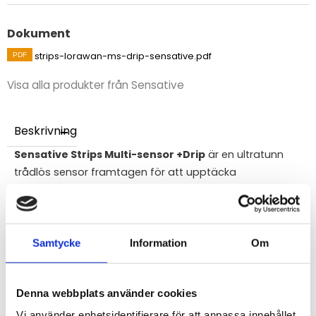
Dokument
strips-lorawan-ms-drip-sensative.pdf
Visa alla produkter från Sensative
Beskrivning
Sensative Strips Multi-sensor +Drip
är en ultratunn
trådlös sensor framtagen för att upptäcka
vattenläckage i ett tidigt skede. Tack vare sin unika
design på endast 3 mm kan den monteras i extremt
trånga utrymmen där läckor ofta börjar, till exempel
under diskmaskiner, tvättmaskiner eller djupt inne i
Samtycke
Information
Om
rörschakt. Sensorn hjälper till att förhindra kostsamma
vattenskador genom att larma direkt när fukt upptäcks.
Denna webbplats använder cookies
Manual URL:
Sensative Strips Multi-sensor +Drip
Vi använder enhetsidentifierare för att anpassa innehållet