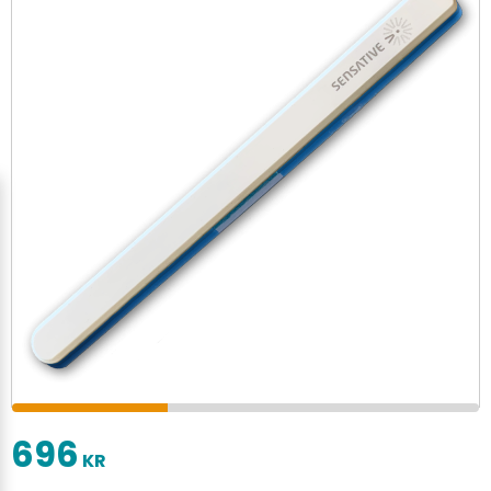
696
KR