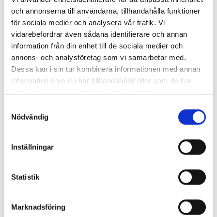
och annonserna till användarna, tillhandahålla funktioner
STÄLL EN FRÅGA OM PRODUKTEN
för sociala medier och analysera vår trafik. Vi
vidarebefordrar även sådana identifierare och annan
information från din enhet till de sociala medier och
Viktigaste egenskaper
Kort teknisk
annons- och analysföretag som vi samarbetar med.
sammanfattning
I paketet
Dessa kan i sin tur kombinera informationen med annan
information som du har tillhandahållit eller som de har
samlat in när du har använt deras tjänster.
Omdömen
Samtyckesval
Nödvändig
Du
Inställningar
Statistik
Marknadsföring
Bli den första att lämna ett omdöme.