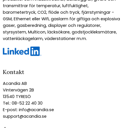
transmittrar för temperatur, luftfuktighet,
barometertryck, CO2, flöde och tryck, fjärrstyrningar -
GSM, Ethernet eller Wifi, gaslarm för giftiga och explosiva
gaser, gasberedning, displayer och regulatorer,
styrsystem, Multicon, läcksökare, godstjockleksmätare,
vattenläckagelarm, väderstationer m.m.
Kontakt
Acandia AB
Vintervägen 2B
13540 TYRESÖ
Tel.: 08-52 22 40 30
E-post:
info@acandia.se
support@acandia.se