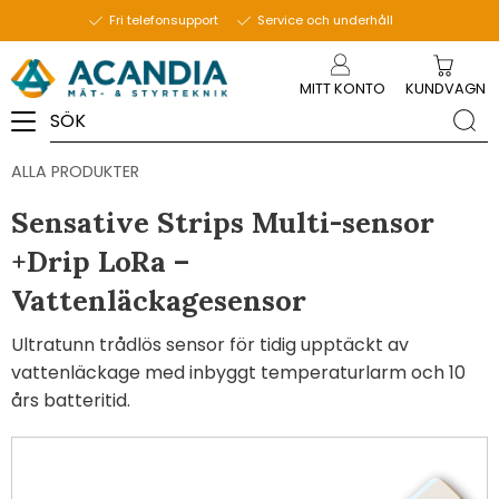
Fri telefonsupport
Service och underhåll
Meny
MITT KONTO
KUNDVAGN
ALLA PRODUKTER
Sensative Strips Multi-sensor
+Drip LoRa –
Vattenläckagesensor
Ultratunn trådlös sensor för tidig upptäckt av
vattenläckage med inbyggt temperaturlarm och 10
års batteritid.