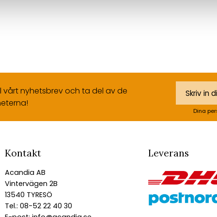
ll vårt nyhetsbrev och ta del av de
eterna!
Dina per
Kontakt
Leverans
Acandia AB
Vintervägen 2B
13540 TYRESÖ
Tel.: 08-52 22 40 30
E-post:
info@acandia.se