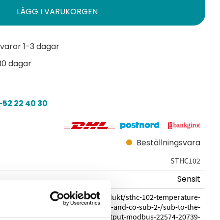
varor 1-3 dagar
30 dagar
52 22 40 30
Beställningsvara
STHC102
Sensit
sensit.cz/en/produkt/sthc-102-temperature-
relative-humidity-and-co-sub-2-/sub-to-the-
interior-with-rs-485-output-modbus-22574-20739-