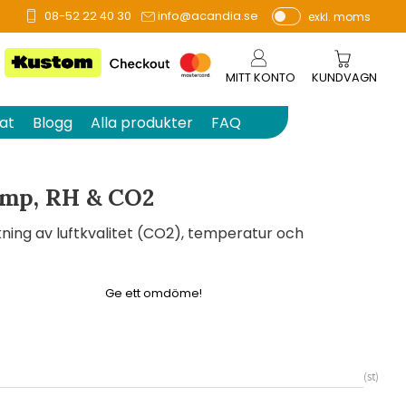
08-52 22 40 30
info@acandia.se
exkl. moms
å 0 betyg.
P
ri
s
MITT KONTO
KUNDVAGN
e
r
at
Blogg
Alla produkter
FAQ
vi
s
a
mp, RH & CO2
s
ning av luftkvalitet (CO2), temperatur och
Ge ett omdöme!
st