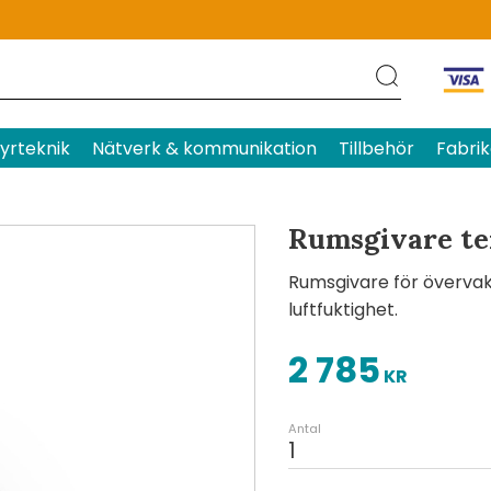
Produktens betyg
Baserat p
yrteknik
Nätverk & kommunikation
Tillbehör
Fabrik
Rumsgivare te
Rumsgivare för övervak
luftfuktighet.
2 785
KR
Antal