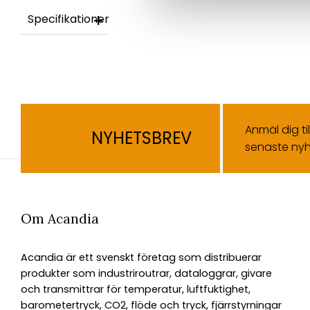
Specifikationer
Anmäl dig ti
NYHETSBREV
senaste nyh
Om Acandia
Acandia är ett svenskt företag som distribuerar
produkter som industriroutrar, dataloggrar, givare
och transmittrar för temperatur, luftfuktighet,
barometertryck, CO2, flöde och tryck, fjärrstyrningar