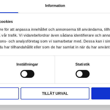
Information
Dokument
cookies
Datablad STHC-102
e för att anpassa innehållet och annonserna till användarna, tillh
vår trafik. Vi vidarebefordrar även sådana identifierare och anna
Visa alla produkter från 
nnons- och analysföretag som vi samarbetar med. Dessa kan i sin
har tillhandahållit eller som de har samlat in när du har använt 
Omdömen
ngs- eller styrsystem via
Du
uktighet och luftkvalitet
Inställningar
Statistik
d ventilationen är i
TILLÅT URVAL
Bli den första att läm