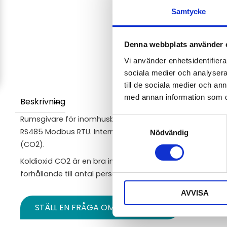
Samtycke
Denna webbplats använder 
Vi använder enhetsidentifierar
sociala medier och analysera 
till de sociala medier och a
med annan information som du 
Beskrivning
Rumsgivare för inomhusbruk och anslutning till övervakni
Samtyckesval
RS485 Modbus RTU. Interna sensorer för temperatur, luftf
Nödvändig
(CO2).
Koldioxid CO2 är en bra indikator på hur väl dimensionera
förhållande till antal personer som vistas i lokaleler.
AVVISA
STÄLL EN FRÅGA OM PRODUKTEN