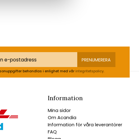
PRENUMERERA
sonuppgifter behandlas i enlighet med vår
integritetspolicy
.
Information
Mina sidor
Om Acandia
Information för våra leverantörer
FAQ
Blogg