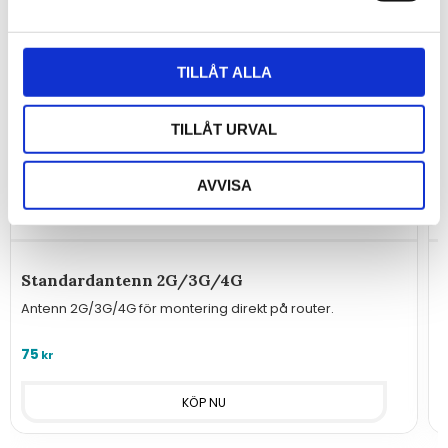
TILLÅT ALLA
TILLÅT URVAL
AVVISA
Standardantenn 2G/3G/4G
V
Antenn 2G/3G/4G för montering direkt på router.
M
75
kr