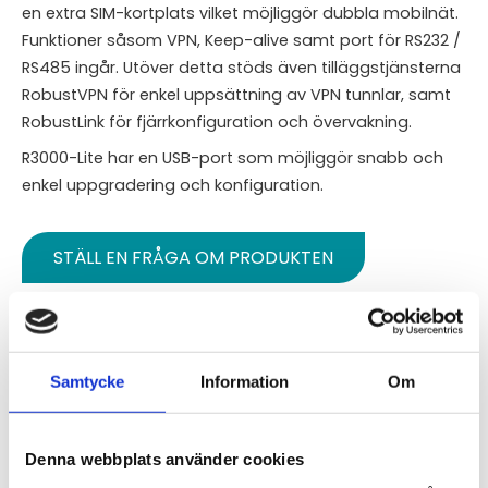
en extra SIM-kortplats vilket möjliggör dubbla mobilnät.
Funktioner såsom VPN, Keep-alive samt port för RS232 /
RS485 ingår. Utöver detta stöds även tilläggstjänsterna
RobustVPN för enkel uppsättning av VPN tunnlar, samt
RobustLink för fjärrkonfiguration och övervakning.
R3000-Lite har en USB-port som möjliggör snabb och
enkel uppgradering och konfiguration.
STÄLL EN FRÅGA OM PRODUKTEN
Standardfunktioner
Specifikationer
Leveransomfattning
Nerladdning:
Samtycke
Information
Om
Omdömen
Denna webbplats använder cookies