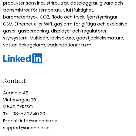
produkter som industriroutrar, dataloggrar, givare och
transmittrar för temperatur, luftfuktighet,
barometertryck, CO2, flöde och tryck, fjärrstyrningar -
GSM, Ethernet eller Wifi, gaslarm för giftiga och explosiva
gaser, gasberedning, displayer och regulatorer,
styrsystem, Multicon, läcksökare, godstjockleksmätare,
vattenläckagelarm, väderstationer m.m.
Kontakt
Acandia AB
Vintervägen 2B
13540 TYRESÖ
Tel.: 08-52 22 40 30
E-post:
info@acandia.se
support@acandia.se