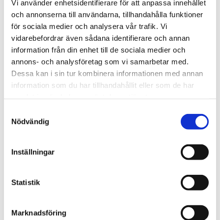
Du
Vi använder enhetsidentifierare för att anpassa innehållet
och annonserna till användarna, tillhandahålla funktioner
för sociala medier och analysera vår trafik. Vi
vidarebefordrar även sådana identifierare och annan
information från din enhet till de sociala medier och
annons- och analysföretag som vi samarbetar med.
Dessa kan i sin tur kombinera informationen med annan
Bli den första att lämna ett omdöme.
information som du har tillhandahållit eller som de har
samlat in när du har använt deras tjänster.
Samtyckesval
Nödvändig
Inställningar
Statistik
Marknadsföring