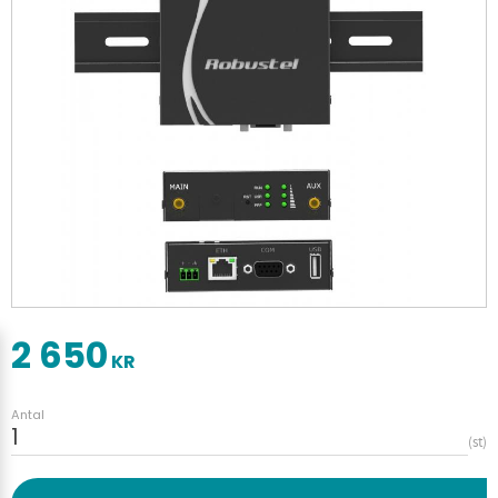
2 650
KR
Antal
st