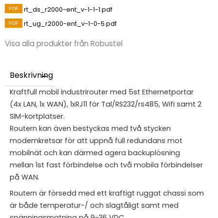
rt_ds_r2000-ent_v-1-1-1.pdf
rt_ug_r2000-ent_v-1-0-5.pdf
Visa alla produkter från Robustel
Beskrivning
Kraftfull mobil industrirouter med 5st Ethernetportar
(4x LAN, 1x WAN), 1xRJ11 för Tal/RS232/rs485, Wifi samt 2
SIM-kortplatser.
Routern kan även bestyckas med två stycken
modemkretsar för att uppnå full redundans mot
mobilnät och kan därmed agera backuplösning
mellan 1st fast förbindelse och två mobila förbindelser
på WAN.
Routern är försedd med ett kraftigt ruggat chassi som
är både temperatur-/ och slagtåligt samt med
spänningsmatning på 9-36 VDC.