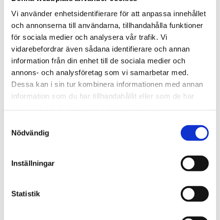
Omdömen
Vi använder enhetsidentifierare för att anpassa innehållet
Du
och annonserna till användarna, tillhandahålla funktioner
för sociala medier och analysera vår trafik. Vi
vidarebefordrar även sådana identifierare och annan
information från din enhet till de sociala medier och
annons- och analysföretag som vi samarbetar med.
Dessa kan i sin tur kombinera informationen med annan
information som du har tillhandahållit eller som de har
Bli den första att lämna ett omdöme.
samlat in när du har använt deras tjänster.
Samtyckesval
Nödvändig
Inställningar
Statistik