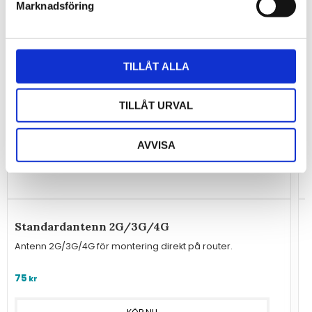
Marknadsföring
TILLÅT ALLA
TILLÅT URVAL
AVVISA
Standardantenn 2G/3G/4G
V
Antenn 2G/3G/4G för montering direkt på router.
M
75
kr