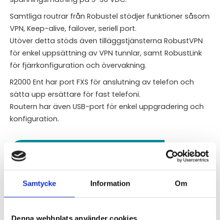
Samtliga routrar från Robustel stödjer funktioner såsom
VPN, Keep-alive, failover, seriell port.
Utöver detta stöds även tilläggstjänsterna RobustVPN
för enkel uppsättning av VPN tunnlar, samt RobustLink
för fjärrkonfiguration och övervakning.
R2000 Ent har port FXS för anslutning av telefon och
sätta upp ersättare för fast telefoni.
Routern har även USB-port för enkel uppgradering och
konfiguration.
STÄLL EN FRÅGA OM PRODUKTEN
Standardfunktioner
Specifikationer
Nerladdning:
Samtycke
Information
Om
Denna webbplats använder cookies