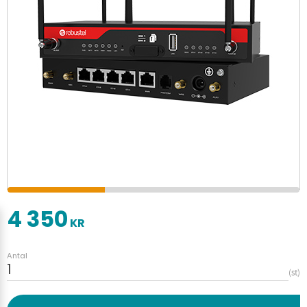
4 350
KR
Antal
st