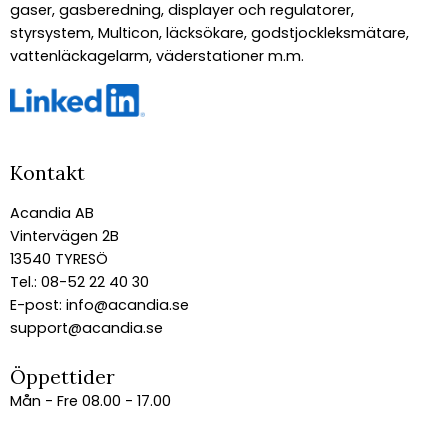
gaser, gasberedning, displayer och regulatorer,
styrsystem, Multicon, läcksökare, godstjockleksmätare,
vattenläckagelarm, väderstationer m.m.
Kontakt
Acandia AB
Vintervägen 2B
13540 TYRESÖ
Tel.: 08-52 22 40 30
E-post:
info@acandia.se
support@acandia.se
Öppettider
Mån - Fre 08.00 - 17.00