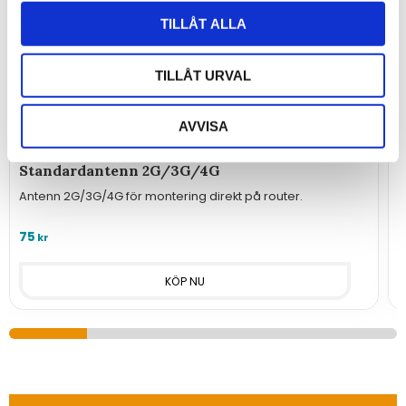
TILLÅT ALLA
TILLÅT URVAL
AVVISA
Standardantenn 2G/3G/4G
Antenn 2G/3G/4G för montering direkt på router.
A
75
7
kr