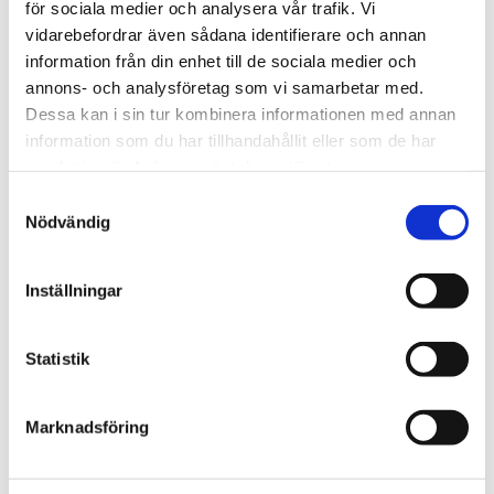
för sociala medier och analysera vår trafik. Vi
vidarebefordrar även sådana identifierare och annan
information från din enhet till de sociala medier och
Bli den första att lämna ett omdöme.
annons- och analysföretag som vi samarbetar med.
Dessa kan i sin tur kombinera informationen med annan
information som du har tillhandahållit eller som de har
samlat in när du har använt deras tjänster.
Samtyckesval
Nödvändig
Inställningar
Statistik
Marknadsföring