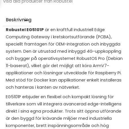
Visa alla produkter från Robustel
Beskrivning
Robustel EG5101P
är en kraftfull industriell Edge
Computing Gateway i kretskortsutförande (PCBA),
speciellt framtagen för OEM-integration och inbyggda
system. Den är utrustad med inbyggd 4G-uppkoppling
och bygger på operativsystemet RobustOS Pro (Debian
11-baserat), vilket gör det möjligt att köra ArmV7-
applikationer och lösningar utvecklade för Raspberry Pi.
Med stöd för Docker kan applikationer enkelt installeras
och hanteras i kanten av nätverket.
EG5101P erbjuder en flexibel och kompakt lösning för
tillverkare som vill integrera avancerad edge-intelligens
direkt i sina egna produkter. Trots sitt öppna utförande
är den byggd för krävande miljöer med industriella
komponenter, brett inspänningsområde och hög