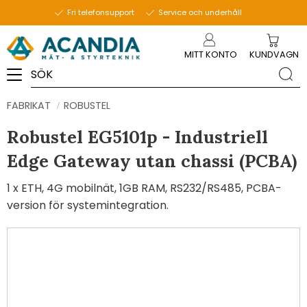
Fri telefonsupport
Service och underhåll
Meny
MITT KONTO
KUNDVAGN
FABRIKAT
ROBUSTEL
Robustel EG5101p - Industriell
Edge Gateway utan chassi (PCBA)
1 x ETH, 4G mobilnät, 1GB RAM, RS232/RS485, PCBA-
version för systemintegration.