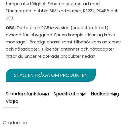
temperaturtålighet. Enheten är utrustad med
Ethernetport, dubbla SIM-kortplatser, RS232, RS485 och
USB.
OBS:
Detta är en PCBA-version (endast kretskort)
avsedd för inbyggnad. För en komplett lösning krävs
montage i lämpligt chassi samt tillbehör som antenner
och nätadapter. Tillbehör, antenner och nätadapter
hittar du under relaterade produkter nedan.
STÄLL EN FRÅGA OM PRODUKTEN
Standardfunktioner
Specifikationer
Nedladdning
Video
Omdömen