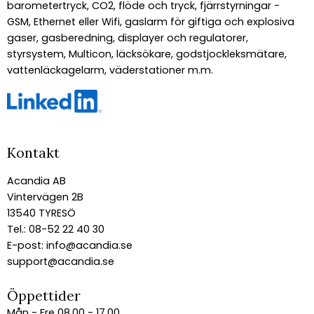
barometertryck, CO2, flöde och tryck, fjärrstyrningar -
GSM, Ethernet eller Wifi, gaslarm för giftiga och explosiva
gaser, gasberedning, displayer och regulatorer,
styrsystem, Multicon, läcksökare, godstjockleksmätare,
vattenläckagelarm, väderstationer m.m.
Kontakt
Acandia AB
Vintervägen 2B
13540 TYRESÖ
Tel.: 08-52 22 40 30
E-post:
info@acandia.se
support@acandia.se
Öppettider
Mån - Fre 08.00 - 17.00