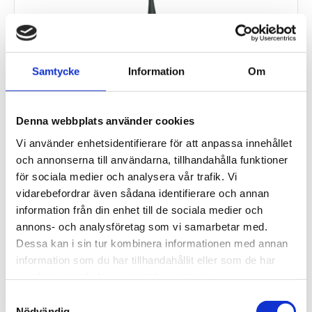
Samtycke
Information
Om
Denna webbplats använder cookies
Vi använder enhetsidentifierare för att anpassa innehållet
och annonserna till användarna, tillhandahålla funktioner
för sociala medier och analysera vår trafik. Vi
vidarebefordrar även sådana identifierare och annan
information från din enhet till de sociala medier och
Standardantenn 2G/3G/4G
annons- och analysföretag som vi samarbetar med.
Antenn 2G/3G/4G för montering direkt på router.
Dessa kan i sin tur kombinera informationen med annan
information som du har tillhandahållit eller som de har
75
kr
samlat in när du har använt deras tjänster.
Samtyckesval
Nödvändig