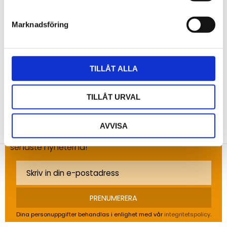
Marknadsföring
Bli den första att lämna ett omdöme.
TILLÅT ALLA
TILLÅT URVAL
NYHETSBREV
AVVISA
Anmäl dig till vårt nyhetsbrev och ta del av de
senaste nyheterna!
PRENUMERERA
Dina personuppgifter behandlas i enlighet med vår
integritetspolicy
.