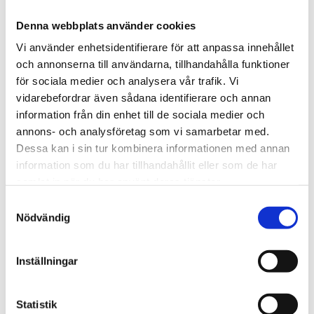
ladda på krediter som räcker i 30 dagar/kredit eller som
Denna webbplats använder cookies
paket för aktivering av en enhet i 3, 5 eller 10 år.
Vi använder enhetsidentifierare för att anpassa innehållet
och annonserna till användarna, tillhandahålla funktioner
för sociala medier och analysera vår trafik. Vi
vidarebefordrar även sådana identifierare och annan
information från din enhet till de sociala medier och
annons- och analysföretag som vi samarbetar med.
Dessa kan i sin tur kombinera informationen med annan
information som du har tillhandahållit eller som de har
STÄLL EN FRÅGA OM PRODUKTEN
samlat in när du har använt deras tjänster.
Samtyckesval
Nödvändig
Omdömen
Inställningar
Du
Statistik