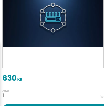
630
KR
Antal
st