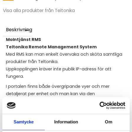
Visa alla produkter från Teltonika
Beskrivning
Molntjänst RMS
Teltonika Remote Management System
Med RMS kan man enkelt övervaka och sköta samtliga
produkter från Teltonika.
Uppkopplingen kräver inte publik IP-adress för att
fungera.
I portalen finns både övergripande vyer och mer
detaljerat per enhet och man kan via den
både övervaka uppkoppling, uppdatera mjukvara och
ändra i konfigurationen.
Samtycke
Information
Om
RMS är gratis de första 30 dagarna som en provperiod,
därefter kan man aktivera RMS genom att