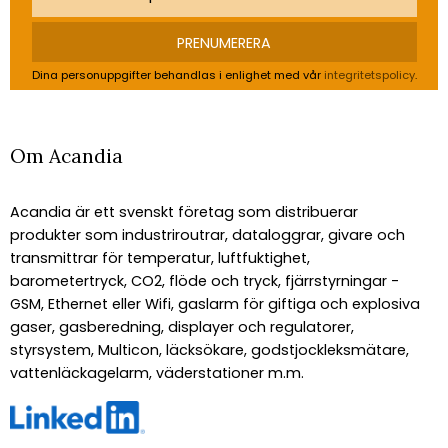
PRENUMERERA
Dina personuppgifter behandlas i enlighet med vår
integritetspolicy
.
Om Acandia
Acandia är ett svenskt företag som distribuerar
produkter som industriroutrar, dataloggrar, givare och
transmittrar för temperatur, luftfuktighet,
barometertryck, CO2, flöde och tryck, fjärrstyrningar -
GSM, Ethernet eller Wifi, gaslarm för giftiga och explosiva
gaser, gasberedning, displayer och regulatorer,
styrsystem, Multicon, läcksökare, godstjockleksmätare,
vattenläckagelarm, väderstationer m.m.