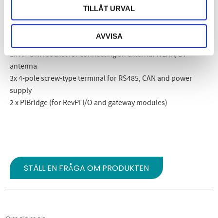
1 x Micro HDMI socket (4K)
TILLÅT URVAL
1 x USB-C (solely for image transfer to eMMC)
0 / 1 x RS485 (variants)
AVVISA
0 / 1 / 2 x CAN (variants)
1x RP-SMA socket for connecting an external WLAN/BT
antenna
3x 4-pole screw-type terminal for RS485, CAN and power
supply
2 x PiBridge (for RevPi I/O and gateway modules)
STÄLL EN FRÅGA OM PRODUKTEN