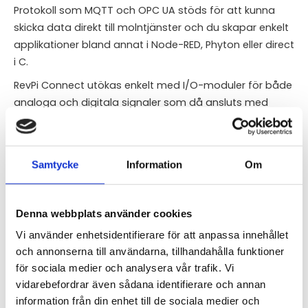
Protokoll som MQTT och OPC UA stöds för att kunna
skicka data direkt till molntjänster och du skapar enkelt
applikationer bland annat i Node-RED, Phyton eller direct
i C.
RevPi Connect utökas enkelt med I/O-moduler för både
analoga och digitala signaler som då ansluts med
PiBridge.
Samtycke
Information
Om
Specifications
Broadcom BCM2712, quad-core Arm
Denna webbplats använder cookies
Processor
Cortex-A76
Vi använder enhetsidentifierare för att anpassa innehållet
Clock rate
2.4 GHz
och annonserna till användarna, tillhandahålla funktioner
RAM
4 / 8 GB LPDDR4 (variants)
för sociala medier och analysera vår trafik. Vi
Storage (eMMC)
32 GB
vidarebefordrar även sådana identifierare och annan
Power supply
12 – 24 V
information från din enhet till de sociala medier och