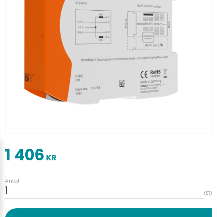
1 406
KR
Antal
st