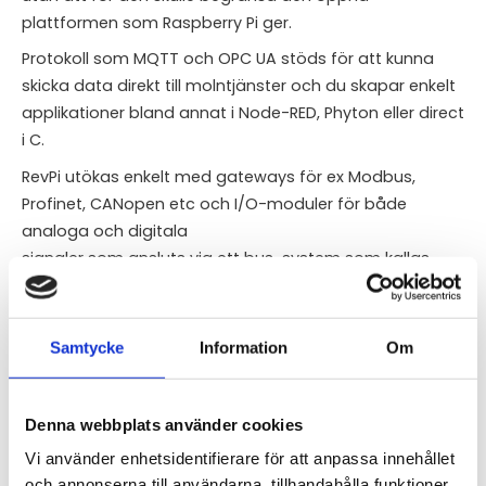
plattformen som Raspberry Pi ger.
Protokoll som MQTT och OPC UA stöds för att kunna
skicka data direkt till molntjänster och du skapar enkelt
applikationer bland annat i Node-RED, Phyton eller direct
i C.
RevPi utökas enkelt med gateways för ex Modbus,
Profinet, CANopen etc och I/O-moduler för både
analoga och digitala
signaler som ansluts via ett bus-system som kallas
PiBridge.
Samtycke
Information
Om
Specifications
Denna webbplats använder cookies
STÄLL EN FRÅGA OM PRODUKTEN
Vi använder enhetsidentifierare för att anpassa innehållet
och annonserna till användarna, tillhandahålla funktioner