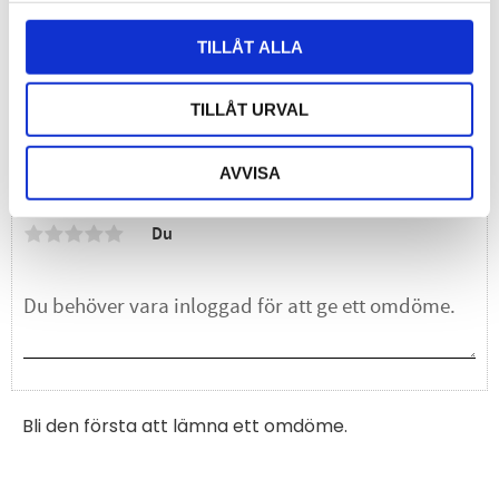
(at 40 °C)
Casing material
Polycarbonate
TILLÅT ALLA
Mounting
DIN rail (EN50022)
Conformity
CE, RoHS
TILLÅT URVAL
AVVISA
Omdömen
Du
Bli den första att lämna ett omdöme.