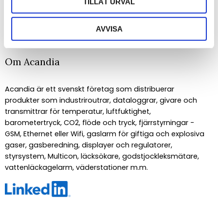
TILLÅT URVAL
PRENUMERERA
Dina personuppgifter behandlas i enlighet med vår
integritetspolicy
.
AVVISA
Om Acandia
Acandia är ett svenskt företag som distribuerar
produkter som industriroutrar, dataloggrar, givare och
transmittrar för temperatur, luftfuktighet,
barometertryck, CO2, flöde och tryck, fjärrstyrningar -
GSM, Ethernet eller Wifi, gaslarm för giftiga och explosiva
gaser, gasberedning, displayer och regulatorer,
styrsystem, Multicon, läcksökare, godstjockleksmätare,
vattenläckagelarm, väderstationer m.m.