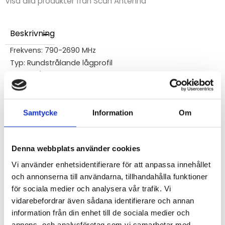
Visa alla produkter från Scan Antenna
Beskrivning
Frekvens: 790-2690 MHz
Typ: Rundstrålande lågprofil
Gain: 3,1/5,1 dBi
Storlek: D 111 mm, H 45mm
Antennkontakt: SMA/m
Kabellängd: 1,5m
Samtycke
Information
Om
Monteringsfäste: Dubbelhäftande tejp + Centrumbult
Denna webbplats använder cookies
STÄLL EN FRÅGA OM PRODUKTEN
Vi använder enhetsidentifierare för att anpassa innehållet
och annonserna till användarna, tillhandahålla funktioner
för sociala medier och analysera vår trafik. Vi
vidarebefordrar även sådana identifierare och annan
Omdömen
information från din enhet till de sociala medier och
annons- och analysföretag som vi samarbetar med.