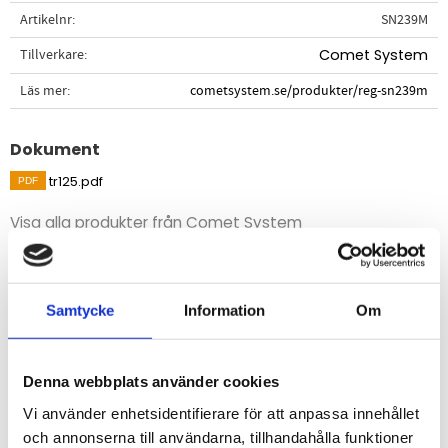
Artikelnr
SN239M
Tillverkare
Comet System
Läs mer
cometsystem.se/produkter/reg-sn239m
Dokument
tr125.pdf
Visa alla produkter från Comet System
Beskrivning
Samtycke
Information
Om
Universalgivare Pt1000 IP67, mätområde -190 till +150°C.
Givarkropp i rostfritt stål 17241 med teflonkabel,
diameter 5mm, längd 50mm.
Denna webbplats använder cookies
MiniDIN-kontakt som passar datalogger i serien
Vi använder enhetsidentifierare för att anpassa innehållet
Multilogger.
och annonserna till användarna, tillhandahålla funktioner