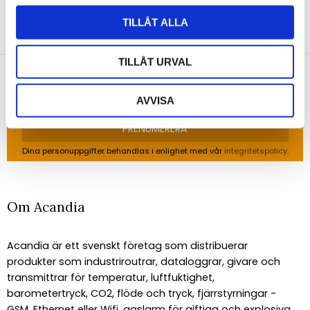
NYHETSBREV
TILLÅT ALLA
Anmäl dig till vårt nyhetsbrev och ta del av de
senaste nyheterna!
TILLÅT URVAL
AVVISA
PRENUMERERA
Dina personuppgifter behandlas i enlighet med vår
integritetspolicy
.
Om Acandia
Acandia är ett svenskt företag som distribuerar
produkter som industriroutrar, dataloggrar, givare och
transmittrar för temperatur, luftfuktighet,
barometertryck, CO2, flöde och tryck, fjärrstyrningar -
GSM, Ethernet eller Wifi, gaslarm för giftiga och explosiva