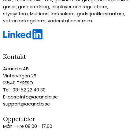
gaser, gasberedning, displayer och regulatorer,
styrsystem, Multicon, läcksökare, godstjockleksmätare,
vattenläckagelarm, väderstationer m.m.
Kontakt
Acandia AB
Vintervägen 2B
13540 TYRESÖ
Tel.: 08-52 22 40 30
E-post:
info@acandia.se
support@acandia.se
Öppettider
Mån - Fre 08.00 - 17.00