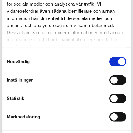
för sociala medier och analysera vår trafik. Vi
vidarebefordrar även sådana identifierare och annan
STÄLL EN FRÅGA OM PRODUKTEN
information från din enhet till de sociala medier och
annons- och analysföretag som vi samarbetar med.
Dessa kan i sin tur kombinera informationen med annan
information som du har tillhandahållit eller som de har
Omdömen
samlat in när du har använt deras tjänster.
Samtyckesval
Du
Nödvändig
Inställningar
Statistik
Bli den första att lämna ett omdöme.
Marknadsföring