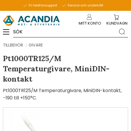
Fri telefonsupport
Service och underhåll
Meny
MITT KONTO
KUNDVAGN
TILLBEHÖR
GIVARE
Pt1000TR125/M
Temperaturgivare, MiniDIN-
kontakt
Pt1000TR125/M Temperaturgivare, MiniDIN-kontakt,
-190 till +150°C.