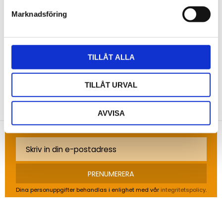
Marknadsföring
Bli den första att lämna ett omdöme.
TILLÅT ALLA
TILLÅT URVAL
NYHETSBREV
Anmäl dig till vårt nyhetsbrev och ta del av de
AVVISA
senaste nyheterna!
PRENUMERERA
Dina personuppgifter behandlas i enlighet med vår
integritetspolicy
.