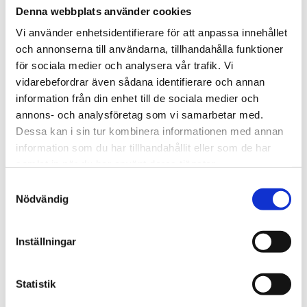
Kapslingsklass: IP67
Denna webbplats använder cookies
Med ELKA-kontakt.
Vi använder enhetsidentifierare för att anpassa innehållet
Givarna är huvudsakligen avsedda för mätning av
och annonserna till användarna, tillhandahålla funktioner
temperatur i rökgaser från värmepannor, eldstäder och
för sociala medier och analysera vår trafik. Vi
ångpannor. Givarna är avsedda för användning i
vidarebefordrar även sådana identifierare och annan
kemiskt icke aggressiv miljö.
information från din enhet till de sociala medier och
annons- och analysföretag som vi samarbetar med.
Dessa kan i sin tur kombinera informationen med annan
STÄLL EN FRÅGA OM PRODUKTEN
information som du har tillhandahållit eller som de har
samlat in när du har använt deras tjänster.
Samtyckesval
Nödvändig
Omdömen
Inställningar
Du
Statistik