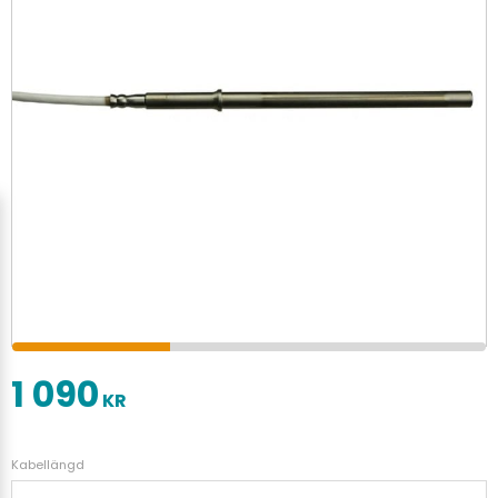
1 090
KR
Kabellängd