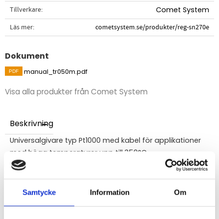
Tillverkare
Comet System
Läs mer
cometsystem.se/produkter/reg-sn270e
Dokument
manual_tr050m.pdf
Visa alla produkter från Comet System
Beskrivning
Universalgivare typ Pt1000 med kabel för applikationer
med höga temperaturer upp till 350°C.
Universal temperaturgivare för torkar, lödmaskiner, etc.
Temperaturområdet fär den aktiva delen av sonden
(under ringen) är
-50
...
+
400
°C
,
tillfälligt
Samtycke
Information
Om
upp
till
+
450°C
. Kabeln har teflonisolering så
temperaturen runt kabeln får inte överstiga 250°C