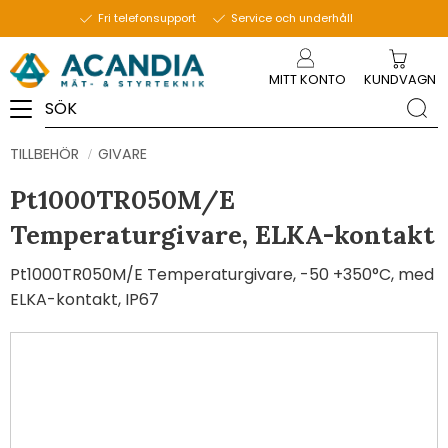
Fri telefonsupport
Service och underhåll
Meny
MITT KONTO
KUNDVAGN
TILLBEHÖR
GIVARE
Pt1000TR050M/E
Temperaturgivare, ELKA-kontakt
Pt1000TR050M/E Temperaturgivare, -50 +350°C, med
ELKA-kontakt, IP67