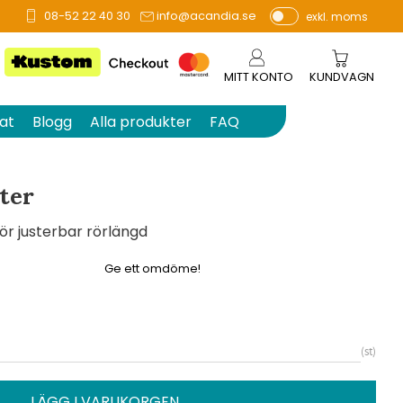
08-52 22 40 30
info@acandia.se
exkl. moms
å 0 betyg.
P
ri
s
MITT KONTO
KUNDVAGN
e
r
at
Blogg
Alla produkter
FAQ
vi
s
a
ter
s
r justerbar rörlängd
Ge ett omdöme!
st