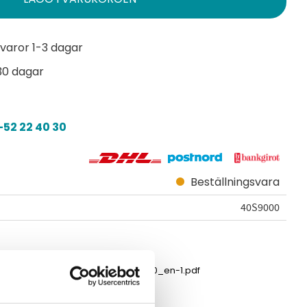
varor 1-3 dagar
30 dagar
52 22 40 30
Beställningsvara
40S9000
d_psp4000_en-1.pdf