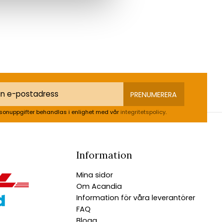
PRENUMERERA
sonuppgifter behandlas i enlighet med vår
integritetspolicy
.
Information
Mina sidor
Om Acandia
Information för våra leverantörer
FAQ
Blogg