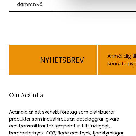
dammnivå.
Anmäl dig ti
NYHETSBREV
senaste nyh
Om Acandia
Acandia är ett svenskt företag som distribuerar
produkter som industriroutrar, dataloggrar, givare
och transmittrar för temperatur, luftfuktighet,
barometertryck, CO2, flöde och tryck, fjärrstyrningar