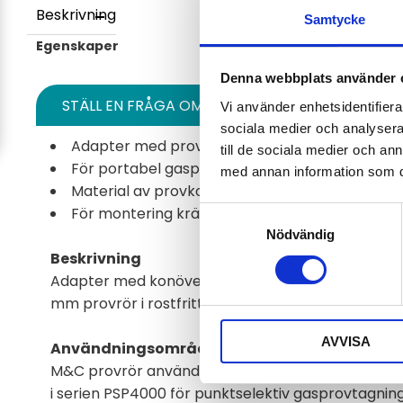
Beskrivning
Samtycke
Egenskaper
Denna webbplats använder 
STÄLL EN FRÅGA OM PRODUKTEN
Vi använder enhetsidentifierar
sociala medier och analysera 
Adapter med provtub för justerbar rörlängd
till de sociala medier och a
För portabel gasprovtagare PSP4000
med annan information som du 
Material av provkontaktande delar: rostfritt st
För montering krävs en lämplig adapter fitting
Samtyckesval
Nödvändig
Beskrivning
Adapter med konövergång för öppningar med diam
mm provrör i rostfritt stål, utdragbar från 80 till
AVVISA
Användningsområden
M&C provrör används i kombination med de bär
i serien PSP4000 för punktselektiv gasprovtagnin