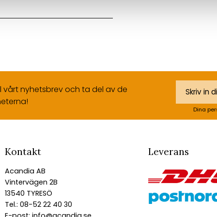
ll vårt nyhetsbrev och ta del av de
eterna!
Dina per
Kontakt
Leverans
Acandia AB
Vintervägen 2B
13540 TYRESÖ
Tel.: 08-52 22 40 30
E-post:
info@acandia.se