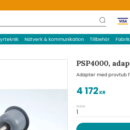
Produktens betyg
Baserat p
yrteknik
Nätverk & kommunikation
Tillbehör
Fabrik
PSP4000, adap
Adapter med provtub fö
4 172
KR
Antal