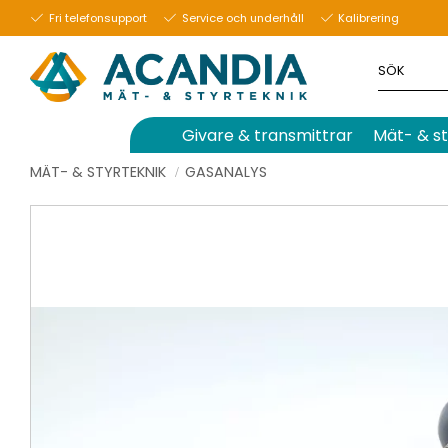
Fri telefonsupport
Service och underhåll
Kalibrering
Givare & transmittrar
Mät- & st
MÄT- & STYRTEKNIK
GASANALYS