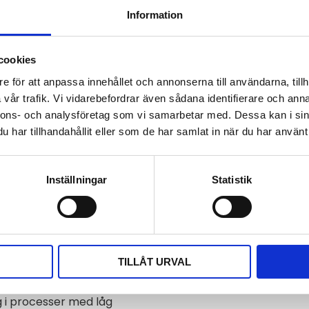
Omdömen
Information
Du
cookies
e för att anpassa innehållet och annonserna till användarna, tillh
vår trafik. Vi vidarebefordrar även sådana identifierare och anna
nnons- och analysföretag som vi samarbetar med. Dessa kan i sin
har tillhandahållit eller som de har samlat in när du har använt 
ål
Bli den första att läm
Inställningar
Statistik
eter 10 till 20 mm och 8
 200 mm.
TILLÅT URVAL
bara M&C gasprovssonderna
g i processer med låg