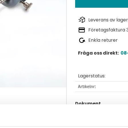
Leverans av lager
Företagsfaktura 
Enkla returer
Fråga oss direkt:
08-
Lagerstatus
Artikelnr
Dokument
m_psp4000_en-1.pdf