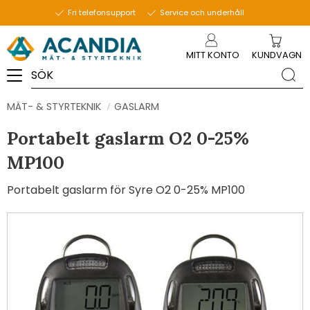
Fri telefonsupport
Service och underhåll
Meny
MITT KONTO
KUNDVAGN
MÄT- & STYRTEKNIK
GASLARM
Portabelt gaslarm O2 0-25%
MP100
Portabelt gaslarm för Syre O2 0-25% MP100