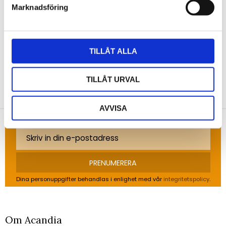
Marknadsföring
Bli den första att lämna ett omdöme.
TILLÅT ALLA
NYHETSBREV
TILLÅT URVAL
Anmäl dig till vårt nyhetsbrev och ta del av de
AVVISA
senaste nyheterna!
PRENUMERERA
Dina personuppgifter behandlas i enlighet med vår
integritetspolicy
.
Om Acandia