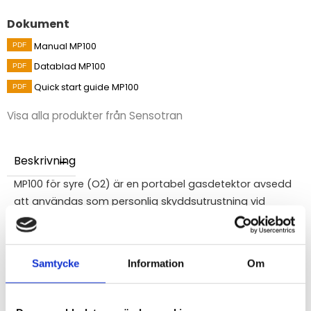
Dokument
Manual MP100
Datablad MP100
Quick start guide MP100
Visa alla produkter från Sensotran
Beskrivning
MP100 för syre (O2) är en portabel gasdetektor avsedd
att användas som personlig skyddsutrustning vid
arbete i miljöer med kvävande gaser. Det är en helt
underhållsbar enhet vilket innebär att den inte bara kan
kalibreras utan även att sensor och batteri kan bytas
Samtycke
Information
Om
ut när de är förbrukade. Enheten är enkel att använda
och har en stor LCD-skärm som visar gaskoncentration
och status.