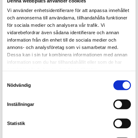
Denna webbplats använder cookies
Den handhållna gasdetektorn erbjuder tillförlitlig
Vi använder enhetsidentifierare för att anpassa innehållet
prestanda med kraftfullt ljud-, visuellt- och
och annonserna till användarna, tillhandahålla funktioner
vibrerande larm.
för sociala medier och analysera vår trafik. Vi
vidarebefordrar även sådana identifierare och annan
information från din enhet till de sociala medier och
STÄLL EN FRÅGA OM PRODUKTEN
annons- och analysföretag som vi samarbetar med.
Dessa kan i sin tur kombinera informationen med annan
information som du har tillhandahållit eller som de har
Egenskaper
Specifikationer
samlat in när du har använt deras tjänster.
Samtyckesval
Nödvändig
Omdömen
Du
Inställningar
Statistik