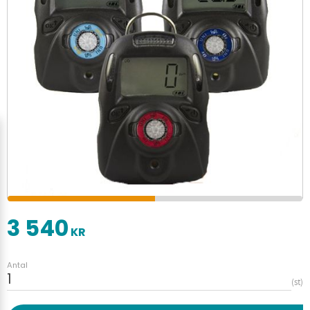
3 540
KR
Antal
st