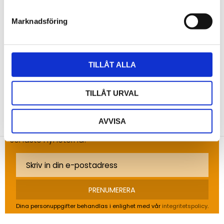
Marknadsföring
Bli den första att lämna ett omdöme.
TILLÅT ALLA
TILLÅT URVAL
NYHETSBREV
AVVISA
Anmäl dig till vårt nyhetsbrev och ta del av de
senaste nyheterna!
PRENUMERERA
Dina personuppgifter behandlas i enlighet med vår
integritetspolicy
.