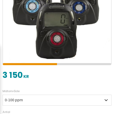
3 150
KR
Mätområde
Antal