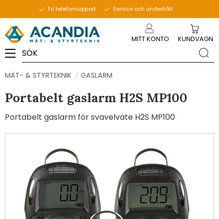
Fri telefonsupport
Service och underhåll
Meny
MITT KONTO
KUNDVAGN
MÄT- & STYRTEKNIK
GASLARM
Portabelt gaslarm H2S MP100
Portabelt gaslarm för svavelväte H2S MP100