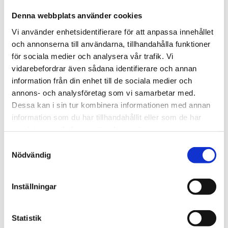
och har en stor LCD-skärm som visar gaskoncentration
Denna webbplats använder cookies
och status.
Vi använder enhetsidentifierare för att anpassa innehållet
Den handhållna gasdetektorn erbjuder tillförlitlig
och annonserna till användarna, tillhandahålla funktioner
prestanda med kraftfullt ljud-, visuellt- och
för sociala medier och analysera vår trafik. Vi
vibrerande larm.
vidarebefordrar även sådana identifierare och annan
information från din enhet till de sociala medier och
annons- och analysföretag som vi samarbetar med.
STÄLL EN FRÅGA OM PRODUKTEN
Dessa kan i sin tur kombinera informationen med annan
information som du har tillhandahållit eller som de har
samlat in när du har använt deras tjänster.
Egenskaper
Specifikationer
Samtyckesval
Nödvändig
Omdömen
Inställningar
Du
Statistik