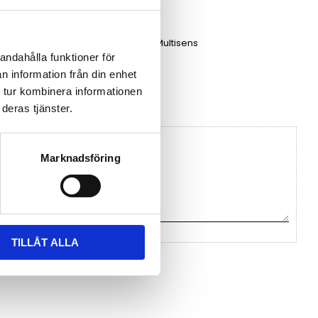
Datablad Multisens
andahålla funktioner för
n information från din enhet
 Sensotran
 tur kombinera informationen
deras tjänster.
Marknadsföring
TILLÅT ALLA
na ett omdöme.