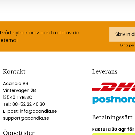
ll vårt nyhetsbrev och ta del av de
eterna!
Dina per
Kontakt
Leverans
Acandia AB
Vintervägen 2B
13540 TYRESÖ
Tel.: 08-52 22 40 30
E-post:
info@acandia.se
Betalningssätt
support@acandia.se
Faktura 30 dgr för
Öppettider