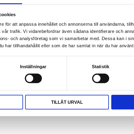
Dokument
cookies
Manual Multisens
e för att anpassa innehållet och annonserna till användarna, tillh
vår trafik. Vi vidarebefordrar även sådana identifierare och anna
Visa alla produkter från
nnons- och analysföretag som vi samarbetar med. Dessa kan i sin
har tillhandahållit eller som de har samlat in när du har använt 
Omdömen
gör samtidig mätning av fyra
Du
 brännbara gaser (LEL).
Inställningar
Statistik
eller upp till 6 månader vid 8
TILLÅT URVAL
Bli den första att läm