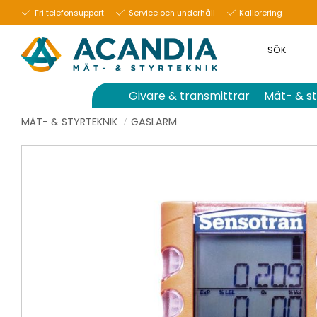
Fri telefonsupport
Service och underhåll
Kalibrering
Givare & transmittrar
Mät- & st
MÄT- & STYRTEKNIK
GASLARM