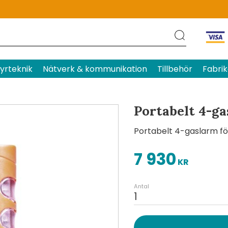
Produktens betyg
Baserat p
yrteknik
Nätverk & kommunikation
Tillbehör
Fabrik
Portabelt 4-ga
Portabelt 4-gaslarm för
7 930
KR
Antal