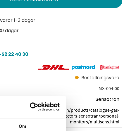
varor 1-3 dagar
30 dagar
52 22 40 30
Beställningsvara
MS-004-00
Sensotran
sensotran.com/en/products/catalogue-gas-
detectors-sensotran/personal-
monitors/multisens.html
Om