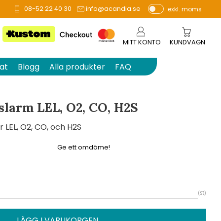
08-52 22 40 30
info@acandia.se
exkl. moms
å 0 betyg.
P
ri
s
MITT KONTO
KUNDVAGN
e
r
at
Blogg
Alla produkter
FAQ
vi
s
a
slarm LEL, O2, CO, H2S
s
 LEL, O2, CO, och H2S
Ge ett omdöme!
st