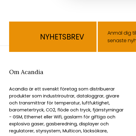
Anmäl dig ti
NYHETSBREV
senaste nyh
Om Acandia
Acandia är ett svenskt företag som distribuerar
produkter som industriroutrar, dataloggrar, givare
och transmittrar för temperatur, luftfuktighet,
barometertryck, CO2, flöde och tryck, fjärrstyrningar
- GSM, Ethernet eller Wifi, gaslarm för giftiga och
explosiva gaser, gasberedning, displayer och
regulatorer, styrsystem, Multicon, läcksökare,