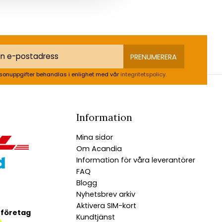
PRENUMERERA
sonuppgifter behandlas i enlighet med vår
integritetspolicy
.
Information
Mina sidor
Om Acandia
Information för våra leverantörer
FAQ
Blogg
Nyhetsbrev arkiv
Aktivera SIM-kort
 företag
Kundtjänst