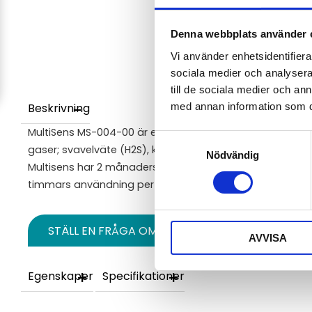
Denna webbplats använder 
Vi använder enhetsidentifierar
sociala medier och analysera 
till de sociala medier och a
med annan information som du 
Beskrivning
MultiSens MS-004-00 är en multigasmonitor som möjlig
Samtyckesval
gaser; svavelväte (H2S), kolmonoxid (CO), syre (O2) och
Nödvändig
Multisens har 2 månaders batteritid vid kontinuerlig drift 
timmars användning per dag.
STÄLL EN FRÅGA OM PRODUKTEN
AVVISA
Egenskaper
Specifikationer