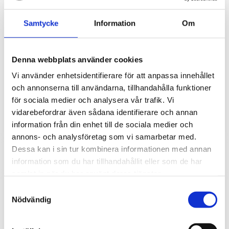
Samtycke
Information
Om
Denna webbplats använder cookies
Nätadapter 5VDC 1,2A
Vi använder enhetsidentifierare för att anpassa innehållet
Plug-in med DC kontakt 2.1/5.5/11
och annonserna till användarna, tillhandahålla funktioner
för sociala medier och analysera vår trafik. Vi
170
kr
vidarebefordrar även sådana identifierare och annan
information från din enhet till de sociala medier och
annons- och analysföretag som vi samarbetar med.
Dessa kan i sin tur kombinera informationen med annan
information som du har tillhandahållit eller som de har
samlat in när du har använt deras tjänster.
Samtyckesval
Nödvändig