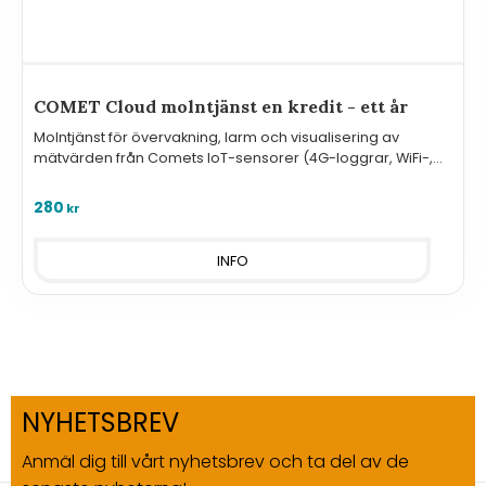
COMET Cloud molntjänst en kredit - ett år
Molntjänst för övervakning, larm och visualisering av
mätvärden från Comets IoT-sensorer (4G-loggrar, WiFi-,
Sigfox-sensorer, MS & Websensor).
280
kr
INFO
NYHETSBREV
Anmäl dig till vårt nyhetsbrev och ta del av de