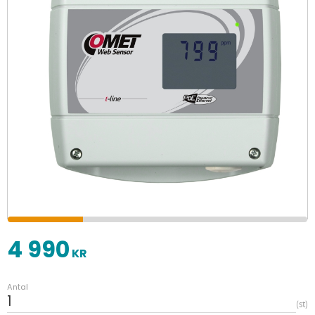
4 990
KR
Antal
st