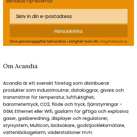
senaste nyheterna!
PRENUMERERA
Dina personuppgifter behandlas i enlighet med vår
integritetspolicy
.
Om Acandia
Acandia är ett svenskt företag som distribuerar
produkter som industriroutrar, dataloggrar, givare och
transmittrar för temperatur, luftfuktighet,
barometertryck, CO2, flöde och tryck, fjärrstyrningar -
GSM, Ethernet eller Wifi, gaslarm för giftiga och explosiva
gaser, gasberedning, displayer och regulatorer,
styrsystem, Multicon, läcksökare, godstjockleksmätare,
vattenläckagelarm, väderstationer m.m.