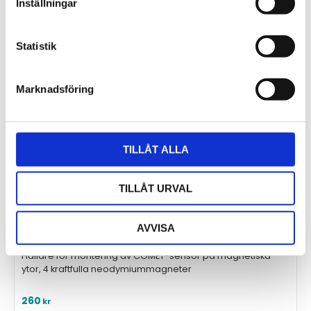
Inställningar
Statistik
Marknadsföring
TILLÅT ALLA
TILLÅT URVAL
Hållare för montering av COMET-sensor på
AVVISA
magnetiska ytor
Hållare för montering av COMET-sensor på magnetiska
ytor, 4 kraftfulla neodymiummagneter
260
kr