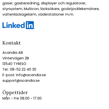
gaser, gasberedning, displayer och regulatorer,
styrsystem, Multicon, läcksökare, godstjockleksmätare,
vattenläckagelarm, väderstationer m.m.
Kontakt
Acandia AB
Vintervägen 2B
13540 TYRESÖ
Tel.: 08-52 22 40 30
E-post:
info@acandia.se
support@acandia.se
Öppettider
Mån - Fre 08.00 - 17.00