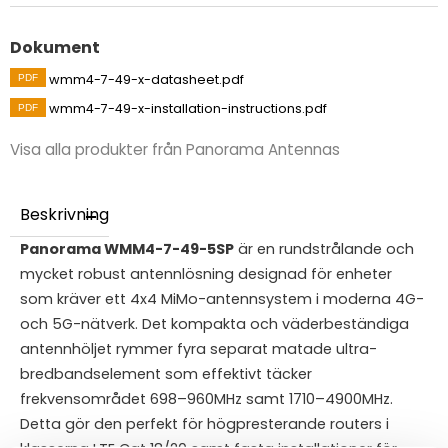
Dokument
wmm4-7-49-x-datasheet.pdf
wmm4-7-49-x-installation-instructions.pdf
Visa alla produkter från Panorama Antennas
Beskrivning
Panorama WMM4-7-49-5SP
är en rundstrålande och
mycket robust antennlösning designad för enheter
som kräver ett 4x4 MiMo-antennsystem i moderna 4G-
och 5G-nätverk. Det kompakta och väderbeständiga
antennhöljet rymmer fyra separat matade ultra-
bredbandselement som effektivt täcker
frekvensområdet 698–960MHz samt 1710–4900MHz.
Detta gör den perfekt för högpresterande routers i