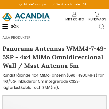
Fri telefonsupport
Service och underhåll
Meny
MITT KONTO
KUNDVAGN
ALLA PRODUKTER
Panorama Antennas WMM4-7-49-
5SP - 4x4 MiMo Omnidirectional
Wall / Mast Antenna 5m
Rundstrålande 4x4 MiMo-antenn (698-4900MHz) för
4G/5G. Inkluderar 5m integrerade CS29-
lågförlustkablar och SMA(m).