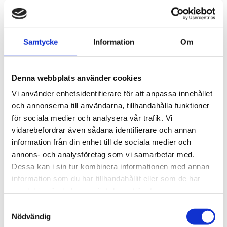
klasserna LTE Cat 18/20 samt fasta installationer för
5G-kontor och failover-applikationer.
Eftersom antennen är helt rundstrålande (omni-
Samtycke
Information
Om
directional) kräver den ingen tidskrävande
riktningsjustering mot närmaste basstation, vilket
avsevärt förenklar installationsprocessen och gör den
Denna webbplats använder cookies
lämplig där access till flera olika nätverkssajter behövs.
Vi använder enhetsidentifierare för att anpassa innehållet
Denna specifika modell levereras redo för installation
och annonserna till användarna, tillhandahålla funktioner
med fyra stycken integrerade, 5 meter långa CS29-
för sociala medier och analysera vår trafik. Vi
lågförlustkablar. Kablarna är dubbelisolerade och
vidarebefordrar även sådana identifierare och annan
fabriksmonterade, vilket eliminerar oskyddade
information från din enhet till de sociala medier och
kontaktskarvar utomhus och skyddar signalen hela
annons- och analysföretag som vi samarbetar med.
vägen fram till routern.
Dessa kan i sin tur kombinera informationen med annan
För mer information -
Se datablad
information som du har tillhandahållit eller som de har
samlat in när du har använt deras tjänster.
Samtyckesval
STÄLL EN FRÅGA OM PRODUKTEN
Nödvändig