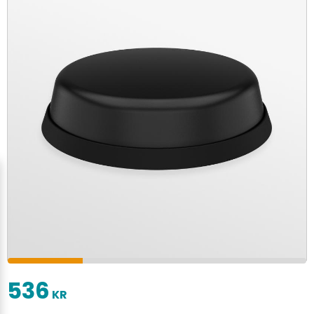
536
KR