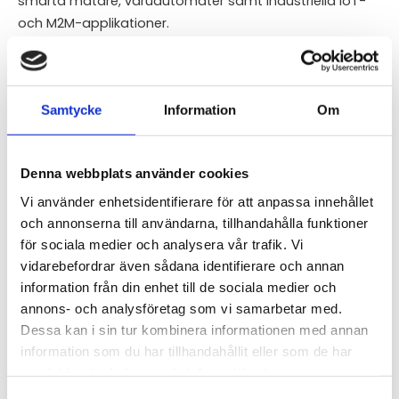
smarta mätare, varuautomater samt industriella IoT-
och M2M-applikationer.
En viktig teknisk egenskap är att denna antennserie är
särskilt utvecklad för att installeras på icke-ledande
underlag (t.ex. plastkapslingar, glasfiber eller
Samtycke
Information
Om
kompositmaterial). Prestandan påverkas negativt om
den monteras direkt på en metallisk eller ledande panel.
Konstruktionen är extremt tålig och uppfyller kraven för
Denna webbplats använder cookies
både IK10 (högsta mekaniska slagtålighet) och IP69K
Vi använder enhetsidentifierare för att anpassa innehållet
(helt dammtät samt skyddad mot högtryckstvätt och
och annonserna till användarna, tillhandahålla funktioner
höga temperaturer). Detta garanterar en lång och
för sociala medier och analysera vår trafik. Vi
problemfri livslängd även i de mest utsatta
vidarebefordrar även sådana identifierare och annan
utomhusmiljöerna eller i publika installationer där det
information från din enhet till de sociala medier och
finns risk för skadegörelse.
annons- och analysföretag som vi samarbetar med.
Dessa kan i sin tur kombinera informationen med annan
Denna specifika version levereras med 2 meter långa
information som du har tillhandahållit eller som de har
integrerade kablar.
samlat in när du har använt deras tjänster.
För mer information -
Se datablad