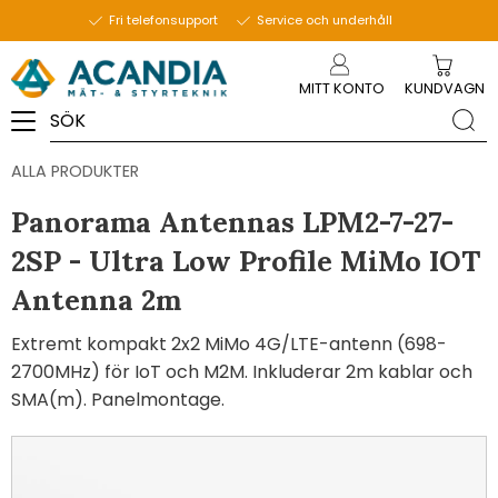
Fri telefonsupport
Service och underhåll
Meny
MITT KONTO
KUNDVAGN
ALLA PRODUKTER
Panorama Antennas LPM2-7-27-
2SP - Ultra Low Profile MiMo IOT
Antenna 2m
Extremt kompakt 2x2 MiMo 4G/LTE-antenn (698-
2700MHz) för IoT och M2M. Inkluderar 2m kablar och
SMA(m). Panelmontage.