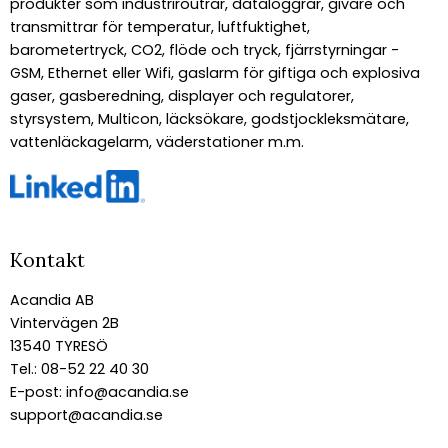
produkter som industriroutrar, dataloggrar, givare och
transmittrar för temperatur, luftfuktighet,
barometertryck, CO2, flöde och tryck, fjärrstyrningar -
GSM, Ethernet eller Wifi, gaslarm för giftiga och explosiva
gaser, gasberedning, displayer och regulatorer,
styrsystem, Multicon, läcksökare, godstjockleksmätare,
vattenläckagelarm, väderstationer m.m.
Kontakt
Acandia AB
Vintervägen 2B
13540 TYRESÖ
Tel.: 08-52 22 40 30
E-post:
info@acandia.se
support@acandia.se