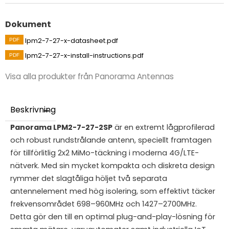
Dokument
lpm2-7-27-x-datasheet.pdf
lpm2-7-27-x-install-instructions.pdf
Visa alla produkter från Panorama Antennas
Beskrivning
Panorama LPM2-7-27-2SP
är en extremt lågprofilerad
och robust rundstrålande antenn, speciellt framtagen
för tillförlitlig 2x2 MiMo-täckning i moderna 4G/LTE-
nätverk. Med sin mycket kompakta och diskreta design
rymmer det slagtåliga höljet två separata
antennelement med hög isolering, som effektivt täcker
frekvensområdet 698–960MHz och 1427–2700MHz.
Detta gör den till en optimal plug-and-play-lösning för