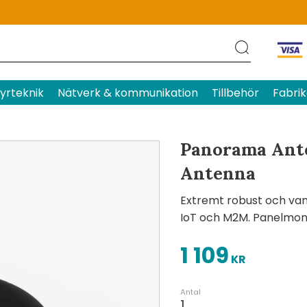
Produktens betyg
Baserat p
yrteknik
Nätverk & kommunikation
Tillbehör
Fabrik
Panorama Ante
Antenna
Extremt robust och va
IoT och M2M. Panelmont
1 109
KR
Antal