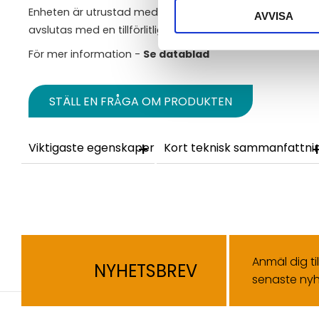
Enheten är utrustad med en kort, integrerad kabeldel (0
AVVISA
avslutas med en tillförlitlig FME-hane för smidig vidareko
För mer information -
Se datablad
STÄLL EN FRÅGA OM PRODUKTEN
Viktigaste egenskaper
Kort teknisk sammanfattni
Anmäl dig ti
NYHETSBREV
senaste nyh