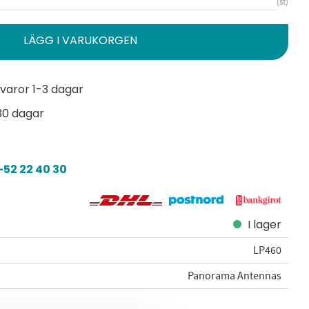
st
varor 1-3 dagar
30 dagar
52 22 40 30
I lager
LP460
Panorama Antennas