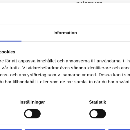
Dokument
datasheet-lp-series.
Visa alla produkter frå
Information
Omdömen
skret rundstrålande UHF-
cookies
Du
ksinställd och optimerad för
e för att anpassa innehållet och annonserna till användarna, tillh
ndustriella IoT-applikationer,
vår trafik. Vi vidarebefordrar även sådana identifierare och anna
 på 450MHz-bandet i
nnons- och analysföretag som vi samarbetar med. Dessa kan i sin
har tillhandahållit eller som de har samlat in när du har använt 
ast som har designats för att
att förlora sin funktion.
Inställningar
Statistik
Bli den första att läm
ersom dess standardtrimning är
, såsom plastkapslingar,
erbjuder den ett fullgott skydd
omhus.