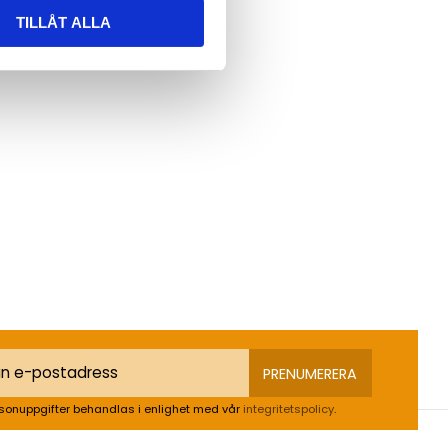
TILLÅT ALLA
PRENUMERERA
sonuppgifter behandlas i enlighet med vår
integritetspolicy
.