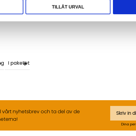
,5 meter) av typen CS35, vilken
TILLÅT URVAL
ppling.
ng
I paketet
ll vårt nyhetsbrev och ta del av de
eterna!
Dina per