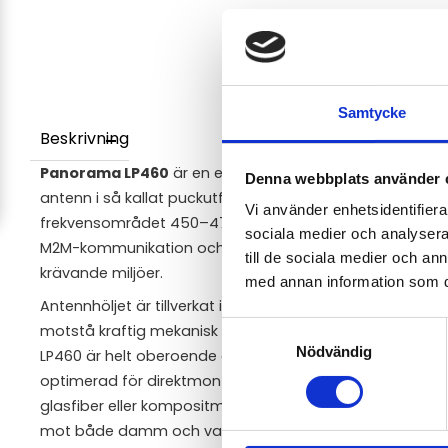
Samtycke
Beskrivning
Panorama LP460
är en extremt robust, slagtålig och di
Denna webbplats använder 
antenn i så kallat puckutförande. Denna modell är fabri
Vi använder enhetsidentifierar
frekvensområdet 450–470MHz, vilket gör den perfekt för i
sociala medier och analysera 
M2M-kommunikation och routers/modem som opererar
till de sociala medier och a
krävande miljöer.
med annan information som du 
Antennhöljet är tillverkat i högslagtålig konstruktionspl
Samtyckesval
motstå kraftig mekanisk påverkan och skadegörelse utan 
Nödvändig
LP460 är helt oberoende av ett metalliskt jordplan eft
optimerad för direktmontering på icke-ledande material
glasfiber eller kompositmaterial. Med en IP65-klassning 
mot både damm och vatten vid fasta installationer ut