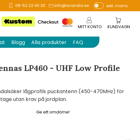
08-52 22 40 30
info@acandia.se
exkl. moms
å 0 betyg.
P
ri
s
MITT KONTO
KUNDVAGN
e
r
at
Blogg
Alla produkter
FAQ
vi
s
a
nnas LP460 - UHF Low Profile
s
ndalsäker lågprofils puckantenn (450-470MHz) för
age utan krav på jordplan.
Ge ett omdöme!