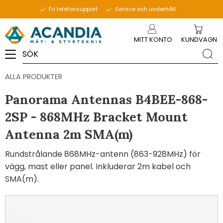
Fri telefonsupport
Service och underhåll
Meny
MITT KONTO
KUNDVAGN
ALLA PRODUKTER
Panorama Antennas B4BEE-868-
2SP - 868MHz Bracket Mount
Antenna 2m SMA(m)
Rundstrålande 868MHz-antenn (863-928MHz) för
vägg, mast eller panel. Inkluderar 2m kabel och
SMA(m).