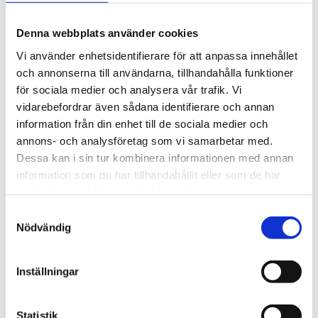
sin design kan antennen även monteras direkt genom
en panel eller på ett maskinskåp. Den levereras med en
Denna webbplats använder cookies
2 meter lång integrerad RG174-kabel som avslutas med
Vi använder enhetsidentifierare för att anpassa innehållet
en SMA-hane, vilket gör den redo att anslutas direkt till
och annonserna till användarna, tillhandahålla funktioner
din gateway eller sensor.
för sociala medier och analysera vår trafik. Vi
För mer information -
Se datablad
vidarebefordrar även sådana identifierare och annan
information från din enhet till de sociala medier och
annons- och analysföretag som vi samarbetar med.
STÄLL EN FRÅGA OM PRODUKTEN
Dessa kan i sin tur kombinera informationen med annan
information som du har tillhandahållit eller som de har
Viktigaste egenskaper
Kort teknisk
samlat in när du har använt deras tjänster.
sammanfattning
I paketet
Samtyckesval
Nödvändig
Omdömen
Inställningar
Du
Statistik