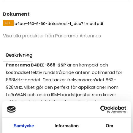
Dokument
b4be-460-6-60-datasheet-1_dup74mbu1.pdf
Visa alla produkter från Panorama Antennas
Beskrivning
Panorama B4BEE-868-2SP
är en kompakt och
kostnadseffektiv rundstrålande antenn optimerad för
868MHz-bandet. Den täcker frekvensområdet 863–
928MHz, vilket gör den perfekt för applikationer inom
LoRaWAN och andra ISM-bandstjänster som kräver
pålitlig täckning både inomhus och utomhus.
Antennen är mycket mångsidig när det gäller
installation. Det medföljande vinkelfästet möjliggör
Samtycke
Information
Om
enkel montering på väggar eller master, men tack vare