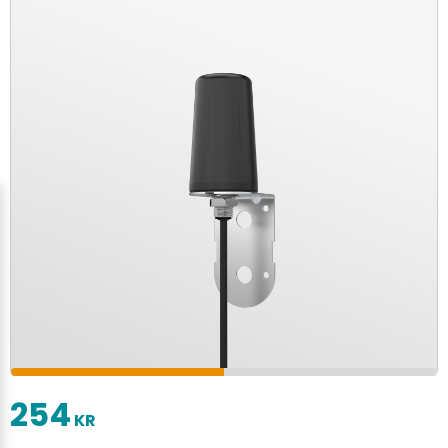
254
KR