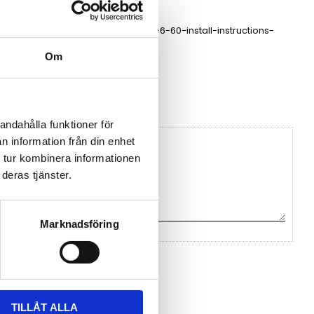
heet-1.pdf
b4be-460-6-60-install-instructions-
1.pdf
Om
n Panorama Antennas
andahålla funktioner för
n information från din enhet
 tur kombinera informationen
deras tjänster.
Marknadsföring
na ett omdöme.
TILLÅT ALLA