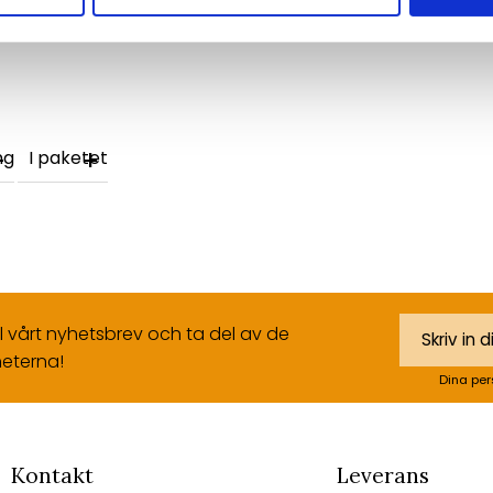
ng
I paketet
ll vårt nyhetsbrev och ta del av de
eterna!
Dina per
Kontakt
Leverans