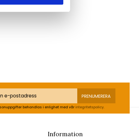
PRENUMERERA
sonuppgifter behandlas i enlighet med vår
integritetspolicy
.
Information