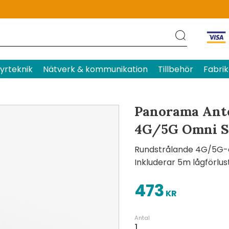
Produktens betyg
Baserat p
yrteknik
Nätverk & kommunikation
Tillbehör
Fabrik
Panorama Ant
4G/5G Omni S
Rundstrålande 4G/5G-a
Inkluderar 5m lågförlu
473
KR
Antal