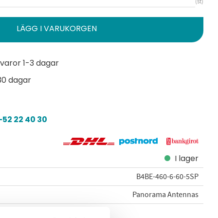
st
varor 1-3 dagar
30 dagar
52 22 40 30
I lager
B4BE-460-6-60-5SP
Panorama Antennas