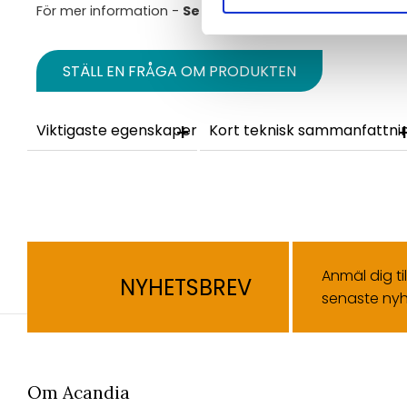
För mer information -
Se datablad
STÄLL EN FRÅGA OM PRODUKTEN
Viktigaste egenskaper
Kort teknisk sammanfattni
Anmäl dig ti
NYHETSBREV
senaste nyh
Om Acandia