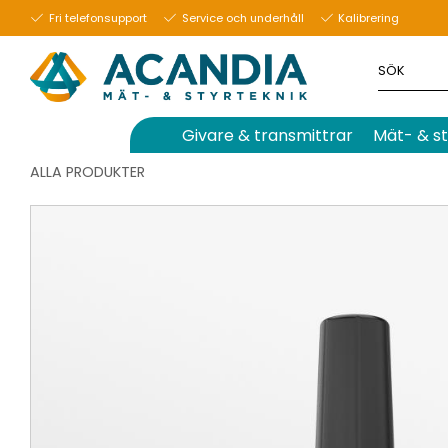
Fri telefonsupport
Service och underhåll
Kalibrering
Givare & transmittrar
Mät- & st
ALLA PRODUKTER