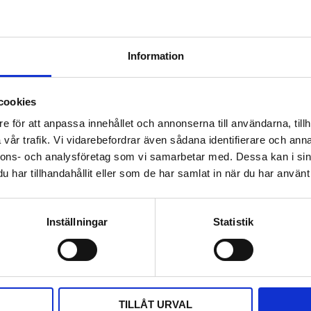
Dokument
b4be-460-6-60-datas
Information
Visa alla produkter frå
cookies
Omdömen
e för att anpassa innehållet och annonserna till användarna, tillh
 och robust rundstrålande
vår trafik. Vi vidarebefordrar även sådana identifierare och anna
Du
sområde, från 410MHz upp till
nnons- och analysföretag som vi samarbetar med. Dessa kan i sin
d i stort sett alla globala
har tillhandahållit eller som de har samlat in när du har använt 
ner.
er men fungerar lika bra för
Inställningar
Statistik
fästet kan den enkelt
t. Antennen levereras med en
Bli den första att läm
l, vilket minimerar
ra adaptrar behövs vid
TILLÅT URVAL