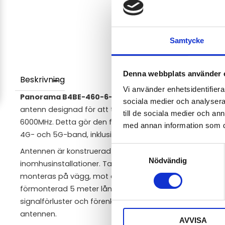
Samtycke
Denna webbplats använder 
Beskrivning
Vi använder enhetsidentifierar
Panorama B4BE-460-6-60-5SP
är en kostnadseffektiv
sociala medier och analysera 
antenn designad för att täcka ett extremt brett frekven
till de sociala medier och a
6000MHz. Detta gör den framtidssäker och kompatibel me
med annan information som du 
4G- och 5G-band, inklusive UHF-band för PMR-applikatio
Samtyckesval
Antennen är konstruerad för att tåla tuffa utomhusmiljö
Nödvändig
inomhusinstallationer. Tack vare det medföljande vinkel
monteras på vägg, mot ett maskinskåp eller på en mas
förmonterad 5 meter lång dubbelskärmad lågförlustkabe
signalförluster och förenklar installationen då inga ext
antennen.
AVVISA