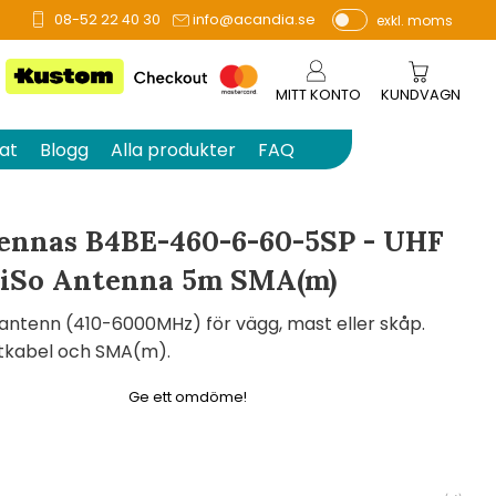
08-52 22 40 30
info@acandia.se
exkl. moms
å 0 betyg.
P
ri
s
MITT KONTO
KUNDVAGN
e
r
at
Blogg
Alla produkter
FAQ
vi
s
a
ennas B4BE-460-6-60-5SP - UHF
s
iSo Antenna 5m SMA(m)
ntenn (410-6000MHz) för vägg, mast eller skåp.
stkabel och SMA(m).
Ge ett omdöme!