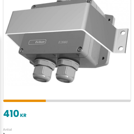
410
KR
Antal