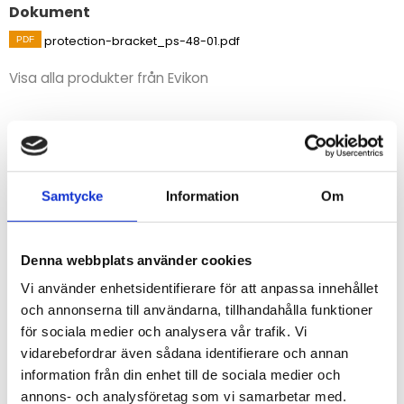
Dokument
protection-bracket_ps-48-01.pdf
Visa alla produkter från Evikon
Beskrivning
Skyddsbygel/påkörningsskydd avsett för att skydda
Evikon gaslarm. Används för att skydda en hel detektor
Samtycke
Information
Om
med interna sensorer eller en till två extern sensorer.
Denna webbplats använder cookies
STÄLL EN FRÅGA OM PRODUKTEN
Vi använder enhetsidentifierare för att anpassa innehållet
och annonserna till användarna, tillhandahålla funktioner
för sociala medier och analysera vår trafik. Vi
vidarebefordrar även sådana identifierare och annan
Omdömen
information från din enhet till de sociala medier och
annons- och analysföretag som vi samarbetar med.