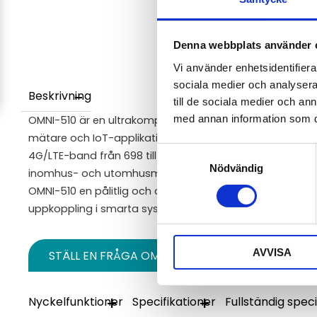
Denna webbplats använder 
Vi använder enhetsidentifierar
sociala medier och analysera 
Beskrivning
till de sociala medier och a
med annan information som du 
OMNI-510 är en ultrakompakt och tålig SISO-antenn, sär
mätare och IoT-applikationer där låg profil är avgörande
Samtyckesval
4G/LTE-band från 698 till 2700 MHz och levererar stabil,
Nödvändig
inomhus- och utomhusmiljöer. Med enkel montering på m
OMNI-510 en pålitlig och diskret kommunikationslösning
uppkoppling i smarta system.
AVVISA
STÄLL EN FRÅGA OM PRODUKTEN
Nyckelfunktioner
Specifikationer
Fullständig speci