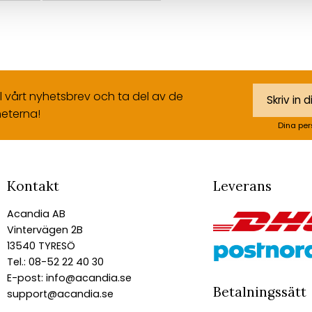
ll vårt nyhetsbrev och ta del av de
eterna!
Dina per
Kontakt
Leverans
Acandia AB
Vintervägen 2B
13540 TYRESÖ
Tel.: 08-52 22 40 30
E-post:
info@acandia.se
Betalningssätt
support@acandia.se