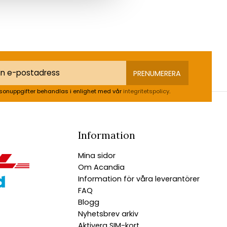
PRENUMERERA
sonuppgifter behandlas i enlighet med vår
integritetspolicy
.
Information
Mina sidor
Om Acandia
Information för våra leverantörer
FAQ
Blogg
Nyhetsbrev arkiv
Aktivera SIM-kort