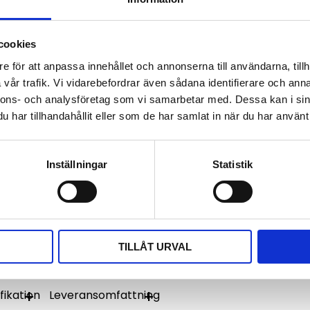
ts-a-omni-0510-v1-01-
cookies
Visa alla produkter från 
e för att anpassa innehållet och annonserna till användarna, tillh
vår trafik. Vi vidarebefordrar även sådana identifierare och anna
Omdömen
nnons- och analysföretag som vi samarbetar med. Dessa kan i sin
har tillhandahållit eller som de har samlat in när du har använt 
skilt utformad för smarta
Du
. Den täcker alla viktiga
 rundstrålande täckning i både
Inställningar
Statistik
ätarskåp eller paneler är
 för framtidssäkrad
Bli den första att läm
TILLÅT URVAL
fikation
Leveransomfattning