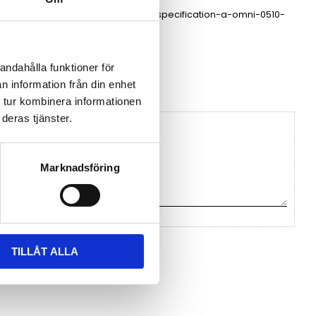
rev0-2.pdf
technical-specification-a-omni-0510-
v1-02.pdf
Poynting
andahålla funktioner för
n information från din enhet
 tur kombinera informationen
deras tjänster.
Marknadsföring
na ett omdöme.
TILLÅT ALLA