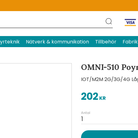
Produktens betyg
Baserat p
yrteknik
Nätverk & kommunikation
Tillbehör
Fabrik
OMNI-510 Poy
IOT/M2M 2G/3G/4G Låg
202
KR
Antal