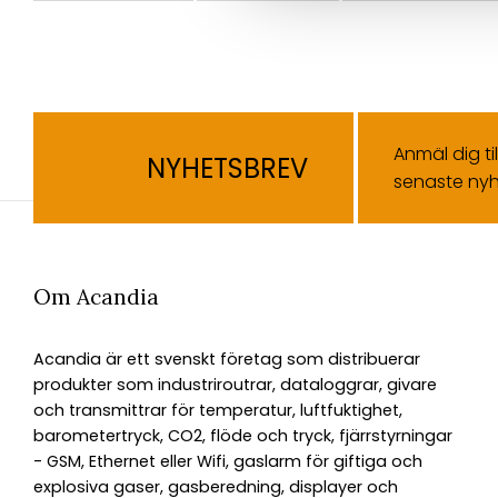
Anmäl dig ti
NYHETSBREV
senaste nyh
Om Acandia
Acandia är ett svenskt företag som distribuerar
produkter som industriroutrar, dataloggrar, givare
och transmittrar för temperatur, luftfuktighet,
barometertryck, CO2, flöde och tryck, fjärrstyrningar
- GSM, Ethernet eller Wifi, gaslarm för giftiga och
explosiva gaser, gasberedning, displayer och