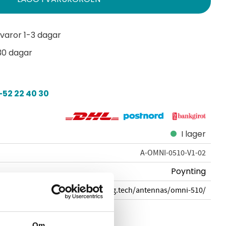
varor 1-3 dagar
30 dagar
52 22 40 30
I lager
A-OMNI-0510-V1-02
Poynting
poynting.tech/antennas/omni-510/
Om