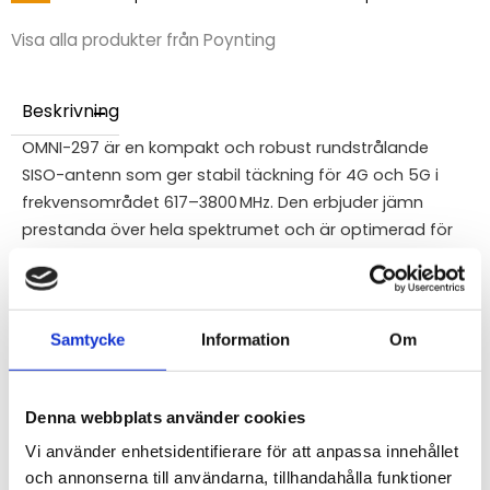
Visa alla produkter från Poynting
Beskrivning
OMNI-297 är en kompakt och robust rundstrålande
SISO-antenn som ger stabil täckning för 4G och 5G i
frekvensområdet 617–3800 MHz. Den erbjuder jämn
prestanda över hela spektrumet och är optimerad för
moderna funktioner som Carrier Aggregation (CA). Med
sin tåliga IP69-klassade kapsling och lågprofilsdesign
passar den perfekt för fasta installationer i industriella
miljöer, IoT-system och M2M-lösningar där tillförlitlig
Samtycke
Information
Om
SISO-kommunikation krävs – oavsett om det är i
staden, tunnlar eller på fältet.
Denna webbplats använder cookies
Vi använder enhetsidentifierare för att anpassa innehållet
STÄLL EN FRÅGA OM PRODUKTEN
och annonserna till användarna, tillhandahålla funktioner