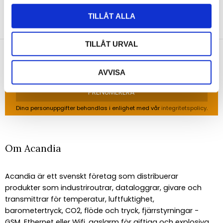
NYHETSBREV
TILLÅT ALLA
Anmäl dig till vårt nyhetsbrev och ta del av de
senaste nyheterna!
TILLÅT URVAL
AVVISA
PRENUMERERA
Dina personuppgifter behandlas i enlighet med vår
integritetspolicy
.
Om Acandia
Acandia är ett svenskt företag som distribuerar
produkter som industriroutrar, dataloggrar, givare och
transmittrar för temperatur, luftfuktighet,
barometertryck, CO2, flöde och tryck, fjärrstyrningar -
GSM, Ethernet eller Wifi, gaslarm för giftiga och explosiva