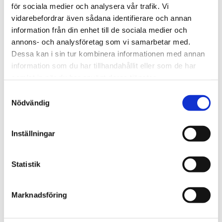
för sociala medier och analysera vår trafik. Vi
vidarebefordrar även sådana identifierare och annan
Nyckelfunktioner
Specifikationer
Fullständig
information från din enhet till de sociala medier och
specifikation
Leveransomfattning
annons- och analysföretag som vi samarbetar med.
Dessa kan i sin tur kombinera informationen med annan
information som du har tillhandahållit eller som de har
Omdömen
samlat in när du har använt deras tjänster.
Samtyckesval
Du
Nödvändig
Inställningar
Statistik
Bli den första att lämna ett omdöme.
Marknadsföring