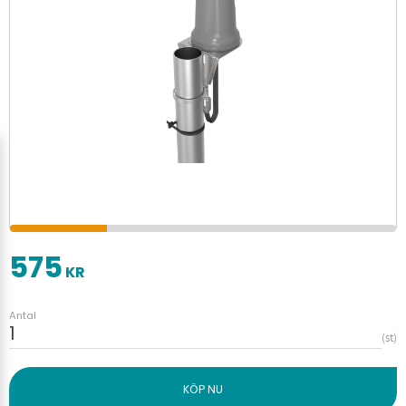
575
KR
Antal
st