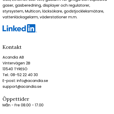
gaser, gasberedning, displayer och regulatorer,
styrsystem, Multicon, läcksökare, godstjockleksmätare,
vattenläckagelarm, väderstationer m.m.
Kontakt
Acandia AB
Vintervägen 2B
13540 TYRESÖ
Tel.: 08-52 22 40 30
E-post:
info@acandia.se
support@acandia.se
Öppettider
Mån - Fre 08.00 - 17.00