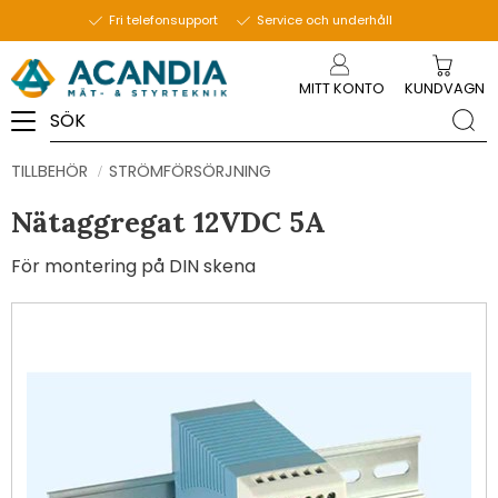
Fri telefonsupport
Service och underhåll
Meny
MITT KONTO
KUNDVAGN
TILLBEHÖR
STRÖMFÖRSÖRJNING
Nätaggregat 12VDC 5A
För montering på DIN skena