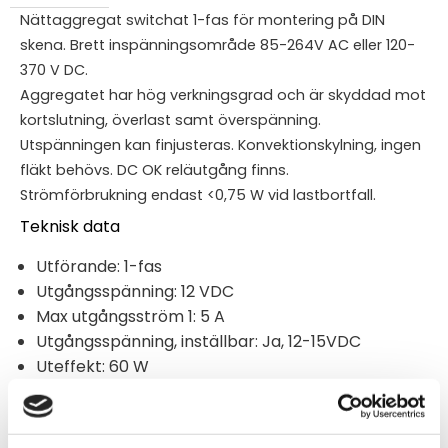
Nättaggregat switchat 1-fas för montering på DIN
skena. Brett inspänningsområde 85-264V AC eller 120-
370 V DC.
Aggregatet har hög verkningsgrad och är skyddad mot
kortslutning, överlast samt överspänning.
Utspänningen kan finjusteras. Konvektionskylning, ingen
fläkt behövs. DC OK reläutgång finns.
Strömförbrukning endast <0,75 W vid lastbortfall.
Teknisk data
Utförande: 1-fas
Utgångsspänning: 12 VDC
Max utgångsström 1: 5 A
Utgångsspänning, inställbar: Ja, 12-15VDC
Uteffekt: 60 W
Märkmatningsspänning vid AC 50 Hz: 85-264 V
Märkmatningsspänning vid DC: 120-370 V
Kortslutningssäker: Ja