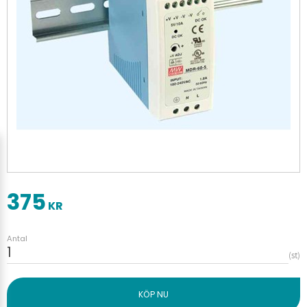
375
KR
Antal
st