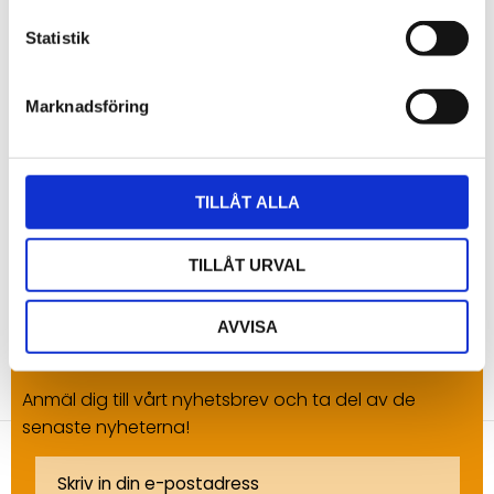
Omdömen
Statistik
Du
Marknadsföring
TILLÅT ALLA
Bli den första att lämna ett omdöme.
TILLÅT URVAL
AVVISA
NYHETSBREV
Anmäl dig till vårt nyhetsbrev och ta del av de
senaste nyheterna!