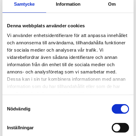
Samtycke
Information
Om
Typ av elanslutning: Skruvanslutning
Typ av försörjningsspänning: AC/DC
Bredd: 40 mm
Denna webbplats använder cookies
Höjd: 90 mm
Djup: 100 mm
Vi använder enhetsidentifierare för att anpassa innehållet
och annonserna till användarna, tillhandahålla funktioner
Skenmontage möjligt: Ja
för sociala medier och analysera vår trafik. Vi
Verkningsgrad: 88 %
vidarebefordrar även sådana identifierare och annan
information från din enhet till de sociala medier och
annons- och analysföretag som vi samarbetar med.
Dessa kan i sin tur kombinera informationen med annan
information som du har tillhandahållit eller som de har
samlat in när du har använt deras tjänster.
Samtyckesval
STÄLL EN FRÅGA OM PRODUKTEN
Nödvändig
Inställningar