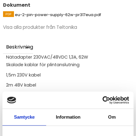
Dokument
eu-2-pin-power-supply-62w-pr317eua.pdf
Visa alla produkter från Teltonika
Beskrivning
Nätadapter 230VAC/48VDC 1,3A, 62W
Skalade kablar för plintanslutning
1,5m 230V kabel
2m 48V kabel
Specifikationer
Ingångsspänning
: 100 - 240 VAC
Ingångsfrekvens
: 50/60 Hz
Samtycke
Information
Om
Ingångsström
: 1.5 A
Ingångskontakt
: EU (Type C)