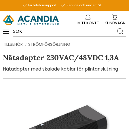
Fri telefonsupport
Service och underhåll
Meny
MITT KONTO
KUNDVAGN
TILLBEHÖR
STRÖMFÖRSÖRJNING
Nätadapter 230VAC/48VDC 1,3A
Nätadapter med skalade kablar för plintanslutning