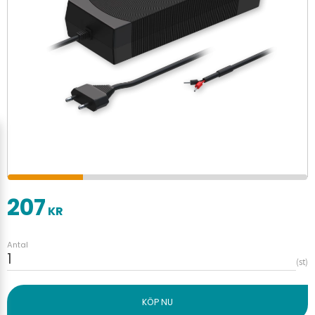
207
KR
Antal
st