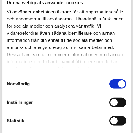
Utgångsspänning
: 48 VDC
Denna webbplats använder cookies
Utgångsström
: 1.3 A
Vi använder enhetsidentifierare för att anpassa innehållet
Utgångskontakt
: 2-PIN, med kordändhylsor
och annonserna till användarna, tillhandahålla funktioner
Vikt
: 305 g
för sociala medier och analysera vår trafik. Vi
vidarebefordrar även sådana identifierare och annan
För mer information - Se Datablad
information från din enhet till de sociala medier och
annons- och analysföretag som vi samarbetar med.
Dessa kan i sin tur kombinera informationen med annan
STÄLL EN FRÅGA OM PRODUKTEN
information som du har tillhandahållit eller som de har
samlat in när du har använt deras tjänster.
Samtyckesval
Nödvändig
Omdömen
Du
Inställningar
Statistik