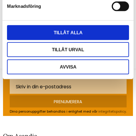
Marknadsföring
Bli den första att lämna ett omdöme.
TILLÅT ALLA
TILLÅT URVAL
NYHETSBREV
Anmäl dig till vårt nyhetsbrev och ta del av de
AVVISA
senaste nyheterna!
PRENUMERERA
Dina personuppgifter behandlas i enlighet med vår
integritetspolicy
.