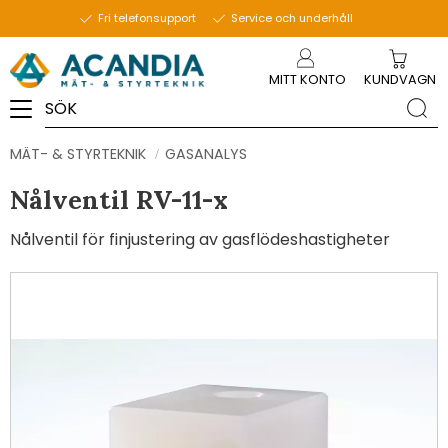
Fri telefonsupport
Service och underhåll
Meny
MITT KONTO
KUNDVAGN
MÄT- & STYRTEKNIK
GASANALYS
Nålventil RV-11-x
Nålventil för finjustering av gasflödeshastigheter