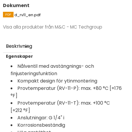
Dokument
d_rv11_en.pdf
Visa alla produkter från M&C - MC Techgroup
Beskrivning
Egenskaper
Nålventil med avstängnings- och
finjusteringsfunktion
Kompakt design för ytinmontering
Provtemperatur (RV-11-P): max. +80 °C [+176
°F]
Provtemperatur (RV-11-T): max. +100 °C
[+212 °F]
Anslutningar: G 1/4" i
Korrosionsbeständig