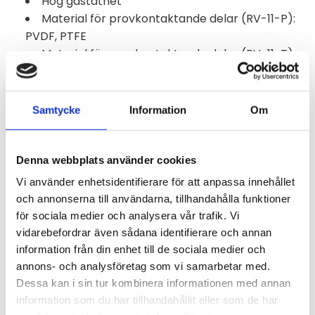
Hög gastäthet
Material för provkontaktande delar (RV-11-P):
PVDF, PTFE
Material för provkontaktande delar (RV-11-T):
PTFE, PCTFE
Information RV-11-P
Samtycke
Information
Om
Nålventil typ RV 11‑P, rak typ, anslutningar: 2 x G 1/4"
invändig gänga, ISO, material: PVDF, PTFE
Denna webbplats använder cookies
Information RV-11-T
Vi använder enhetsidentifierare för att anpassa innehållet
Nålventil typ RV 11‑T, rak typ, anslutningar: 2 x G 1/4"
och annonserna till användarna, tillhandahålla funktioner
invändig gänga, ISO, material: PTFE, PCTFE
för sociala medier och analysera vår trafik. Vi
vidarebefordrar även sådana identifierare och annan
Tillämpningar
information från din enhet till de sociala medier och
I ett analyssystem måste gasflödeshastigheterna
annons- och analysföretag som vi samarbetar med.
kunna justeras exakt enligt de applikationsspecifika
Dessa kan i sin tur kombinera informationen med annan
kraven. Genom att använda de kompakta
information som du har tillhandahållit eller som de har