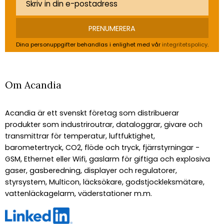
PRENUMERERA
Dina personuppgifter behandlas i enlighet med vår
integritetspolicy
.
Om Acandia
Acandia är ett svenskt företag som distribuerar
produkter som industriroutrar, dataloggrar, givare och
transmittrar för temperatur, luftfuktighet,
barometertryck, CO2, flöde och tryck, fjärrstyrningar -
GSM, Ethernet eller Wifi, gaslarm för giftiga och explosiva
gaser, gasberedning, displayer och regulatorer,
styrsystem, Multicon, läcksökare, godstjockleksmätare,
vattenläckagelarm, väderstationer m.m.