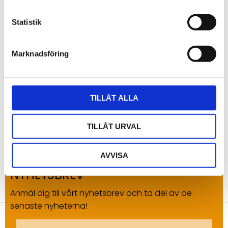
Omdömen
Statistik
Du
Marknadsföring
TILLÅT ALLA
Bli den första att lämna ett omdöme.
TILLÅT URVAL
AVVISA
NYHETSBREV
Anmäl dig till vårt nyhetsbrev och ta del av de
senaste nyheterna!