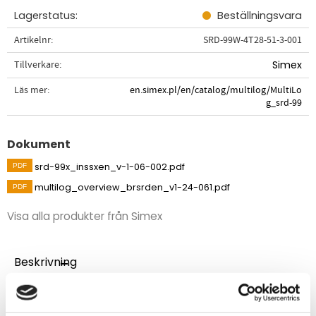
Lagerstatus
Beställningsvara
Artikelnr
SRD-99W-4T28-51-3-001
Tillverkare
Simex
Läs mer
en.simex.pl/en/catalog/multilog/MultiLo
g_srd-99
Dokument
srd-99x_inssxen_v-1-06-002.pdf
multilog_overview_brsrden_v1-24-061.pdf
Visa alla produkter från Simex
Beskrivning
Den nya MultiLog SRD-99-enheten är utformad för att
registrera och visa aktuella värden samt att presentera