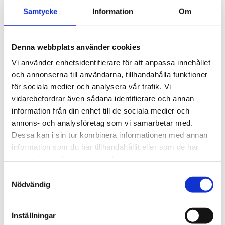
teknologiska parametrar i form av grafer. Enheten är
Samtycke
Information
Om
utrustad med upp till åtta universella ingångar:
temperatur (RTD + TC) , vilket möjliggör anslutning av
olika typer av sensorer till en enhet, en pulsingång
Denna webbplats använder cookies
(digital) för att kontrollera inspelningsprocessen; 2
Vi använder enhetsidentifierare för att anpassa innehållet
elektroniska reläer med maximal belastning 24V AC
och annonserna till användarna, tillhandahålla funktioner
(35V DC) 200 mA, USB PC-port för anslutning direkt via
för sociala medier och analysera vår trafik. Vi
kabel, PC-anslutning för att dela data och USB-
vidarebefordrar även sådana identifierare och annan
värdport (fram eller bak) för flashdataminne och
information från din enhet till de sociala medier och
konfigurationsöverföring. Vit eller bärnstensfärgad LCD-
annons- och analysföretag som vi samarbetar med.
bakgrundsbelysning tillgänglig
Dessa kan i sin tur kombinera informationen med annan
information som du har tillhandahållit eller som de har
samlat in när du har använt deras tjänster.
STÄLL EN FRÅGA OM PRODUKTEN
Samtyckesval
Nödvändig
Egenskaper
Specifikationer
Inställningar