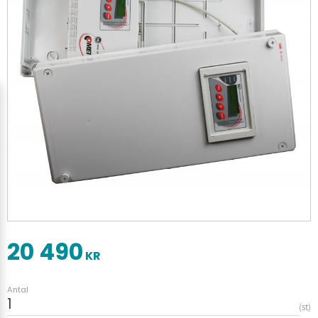
20 490
KR
Antal
st