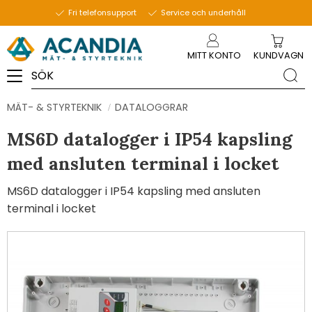
Fri telefonsupport
Service och underhåll
Meny
MITT KONTO
KUNDVAGN
MÄT- & STYRTEKNIK
DATALOGGRAR
MS6D datalogger i IP54 kapsling
med ansluten terminal i locket
MS6D datalogger i IP54 kapsling med ansluten
terminal i locket