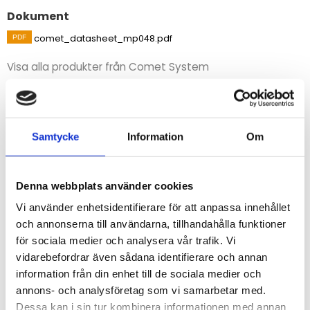
Dokument
comet_datasheet_mp048.pdf
Visa alla produkter från Comet System
Beskrivning
Dimensioner: 270 x 570 x 140 mm
Samtycke
Information
Om
STÄLL EN FRÅGA OM PRODUKTEN
Denna webbplats använder cookies
Vi använder enhetsidentifierare för att anpassa innehållet
och annonserna till användarna, tillhandahålla funktioner
för sociala medier och analysera vår trafik. Vi
Omdömen
vidarebefordrar även sådana identifierare och annan
information från din enhet till de sociala medier och
Du
annons- och analysföretag som vi samarbetar med.
Dessa kan i sin tur kombinera informationen med annan