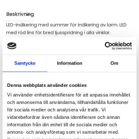
Beskrivning
LED-indikering med summer för indikering av larm. LED
med röd lins för bred ljusspridning i alla vinklar.
Kan användas med fast eller pulserande ljud och ljus.
Levereras i 2-pack.
Samtycke
Information
Om
STÄLL EN FRÅGA OM PRODUKTEN
Denna webbplats använder cookies
Specifikationer
Vi använder enhetsidentifierare för att anpassa innehållet
och annonserna till användarna, tillhandahålla funktioner
för sociala medier och analysera vår trafik. Vi
Omdömen
vidarebefordrar även sådana identifierare och annan
information från din enhet till de sociala medier och
Du
annons- och analysföretag som vi samarbetar med.