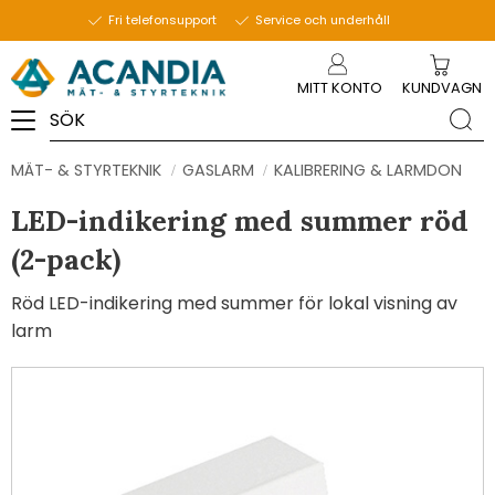
Fri telefonsupport
Service och underhåll
Meny
MITT KONTO
KUNDVAGN
MÄT- & STYRTEKNIK
GASLARM
KALIBRERING & LARMDON
LED-indikering med summer röd
(2-pack)
Röd LED-indikering med summer för lokal visning av
larm