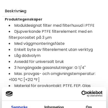
Beskrivning
Produktegenskaper
Moduldesignat filter med filterhuvud i PTFE
Djupverkande PTFE filterelement med en
filterporositet på 3 µm
Med väggmonteringsfäste
Enkelt byte av filterelement utan verktyg
Låg dödvolym
Avsedd för universalt bruk
3 hongängade gasanslutningar: G 1/4"
Max. provgas- och omgivningstemperatur:
+100 °C [+212 °F]
Material för provkontakt: PTFE, FEP, Glas
Information
M&C universella filter separerar pålitligt fasta
Samtycke
Information
Om