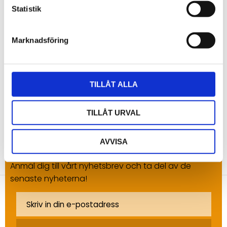
Du
Statistik
Marknadsföring
TILLÅT ALLA
Bli den första att lämna ett omdöme.
TILLÅT URVAL
AVVISA
NYHETSBREV
Anmäl dig till vårt nyhetsbrev och ta del av de
senaste nyheterna!