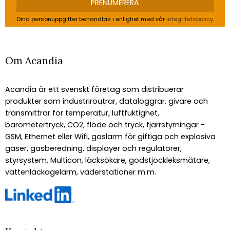
PRENUMERERA
Dina personuppgifter behandlas i enlighet med vår
integritetspolicy
.
Om Acandia
Acandia är ett svenskt företag som distribuerar
produkter som industriroutrar, dataloggrar, givare och
transmittrar för temperatur, luftfuktighet,
barometertryck, CO2, flöde och tryck, fjärrstyrningar -
GSM, Ethernet eller Wifi, gaslarm för giftiga och explosiva
gaser, gasberedning, displayer och regulatorer,
styrsystem, Multicon, läcksökare, godstjockleksmätare,
vattenläckagelarm, väderstationer m.m.