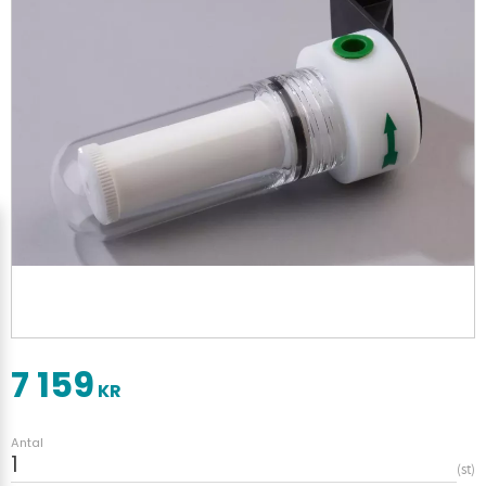
7 159
KR
Antal
st