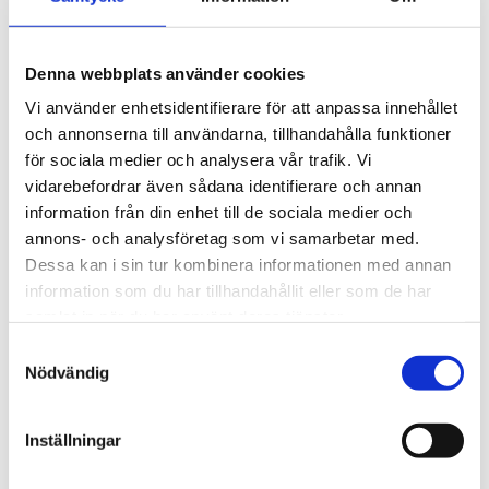
ämnen, särskilt extremt fina partiklar, som
förekommer i analytisk teknik för gasfiltrering,
med hjälp av mycket fina, djupverkande
Denna webbplats använder cookies
filterelement. Tack vare deras universella design
Vi använder enhetsidentifierare för att anpassa innehållet
kan filtren även användas som separerare (utan
och annonserna till användarna, tillhandahålla funktioner
filterelement), vätskefilter eller, med
för sociala medier och analysera vår trafik. Vi
adsorptionspatroner, som ett adsorptionsfilter.
vidarebefordrar även sådana identifierare och annan
För omgivnings- eller medietemperaturer upp till
information från din enhet till de sociala medier och
180 °C kan en version i rostfritt stål (FSS) eller FT-
annons- och analysföretag som vi samarbetar med.
H-versionen erbjudas.
Dessa kan i sin tur kombinera informationen med annan
information som du har tillhandahållit eller som de har
samlat in när du har använt deras tjänster.
STÄLL EN FRÅGA OM PRODUKTEN
Samtyckesval
Nödvändig
Inställningar
Omdömen