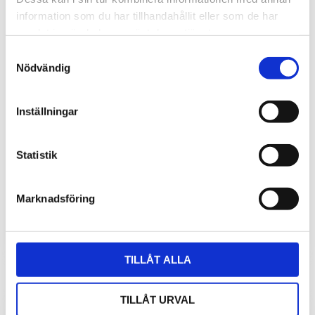
information som du har tillhandahållit eller som de har
samlat in när du har använt deras tjänster.
Samtyckesval
Nödvändig
Inställningar
Wavelet LoRa
Statistik
Batteridriven fjärrövervakning och logger för anslutning av
analoga, seriella och digitala givare med
standardinterface, LoRaWAN
Marknadsföring
24 669
kr
TILLÅT ALLA
TILLÅT URVAL