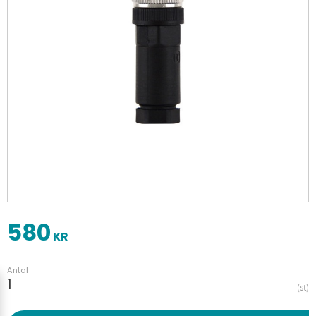
580
KR
Antal
st