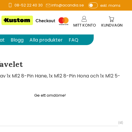
08-52 22 40 30
info@acandia.se
exkl. moms
å 0 betyg.
P
ri
s
MITT KONTO
KUNDVAGN
e
r
at
Blogg
Alla produkter
FAQ
vi
s
a
avelet
s
v 1x M12 8-Pin Hane, 1x M12 8-Pin Hona och 1x M12 5-
Ge ett omdöme!
st