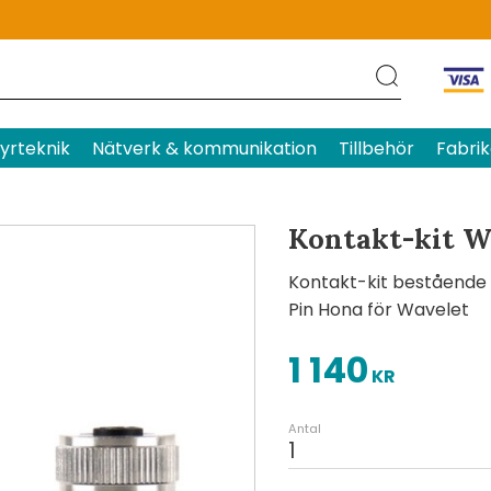
Produktens betyg
Baserat p
yrteknik
Nätverk & kommunikation
Tillbehör
Fabrik
Kontakt-kit W
Kontakt-kit bestående a
Pin Hona för Wavelet
1 140
KR
Antal