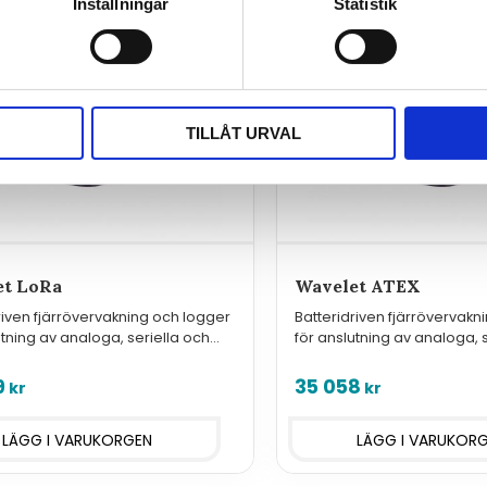
Inställningar
Statistik
TILLÅT URVAL
et LoRa
Wavelet ATEX
riven fjärrövervakning och logger
Batteridriven fjärrövervakn
utning av analoga, seriella och
för anslutning av analoga, 
 givare med standardinterface,
digitala givare med standa
N
ATEX Zone 0
9
35 058
kr
kr