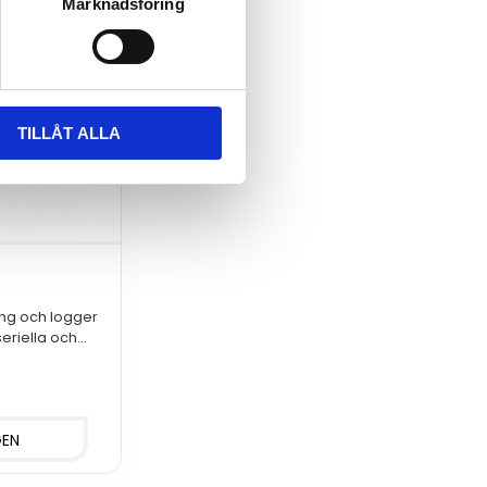
Marknadsföring
TILLÅT ALLA
ing och logger
seriella och
rdinterface,