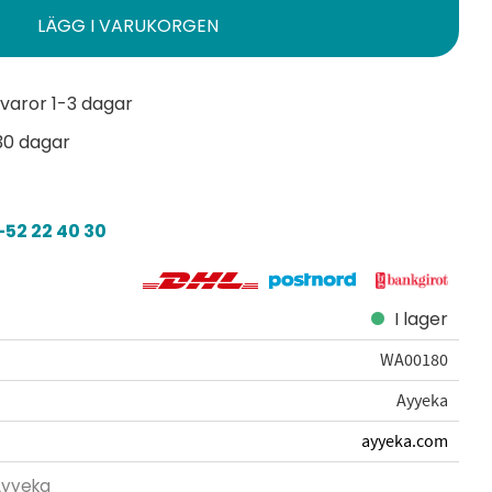
varor 1-3 dagar
30 dagar
52 22 40 30
I lager
WA00180
Ayyeka
ayyeka.com
 Ayyeka