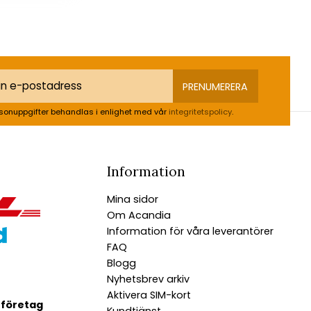
PRENUMERERA
sonuppgifter behandlas i enlighet med vår
integritetspolicy
.
Information
Mina sidor
Om Acandia
Information för våra leverantörer
FAQ
Blogg
Nyhetsbrev arkiv
Aktivera SIM-kort
 företag