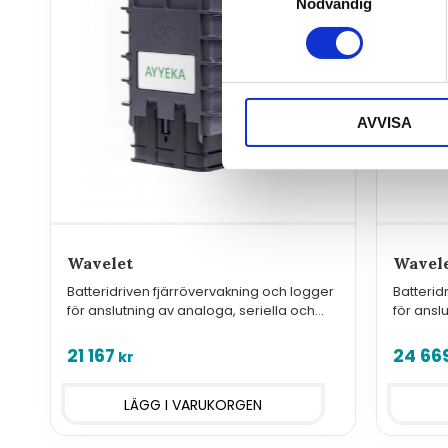
Nödvändig
AVVISA
Wavelet
Wavel
Batteridriven fjärrövervakning och logger
Batterid
för anslutning av analoga, seriella och
för ansl
digitala givare med standardinterface
digitala
LoRaWA
21 167
24 66
kr