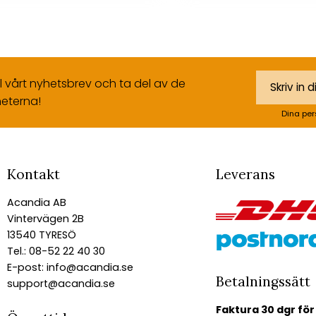
ll vårt nyhetsbrev och ta del av de
eterna!
Dina per
Kontakt
Leverans
Acandia AB
Vintervägen 2B
13540 TYRESÖ
Tel.: 08-52 22 40 30
E-post:
info@acandia.se
Betalningssätt
support@acandia.se
Faktura 30 dgr för