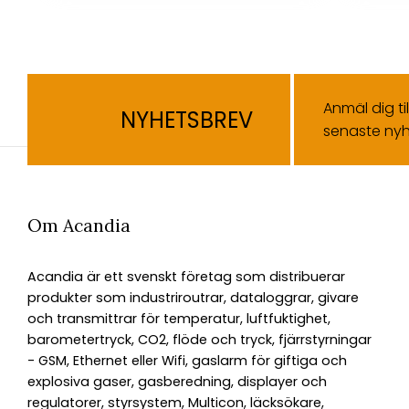
Anmäl dig ti
NYHETSBREV
senaste nyh
Om Acandia
Acandia är ett svenskt företag som distribuerar
produkter som industriroutrar, dataloggrar, givare
och transmittrar för temperatur, luftfuktighet,
barometertryck, CO2, flöde och tryck, fjärrstyrningar
- GSM, Ethernet eller Wifi, gaslarm för giftiga och
explosiva gaser, gasberedning, displayer och
regulatorer, styrsystem, Multicon, läcksökare,