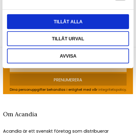
TILLÅT ALLA
NYHETSBREV
TILLÅT URVAL
Anmäl dig till vårt nyhetsbrev och ta del av de
senaste nyheterna!
AVVISA
PRENUMERERA
Dina personuppgifter behandlas i enlighet med vår
integritetspolicy
.
Om Acandia
Acandia är ett svenskt företag som distribuerar