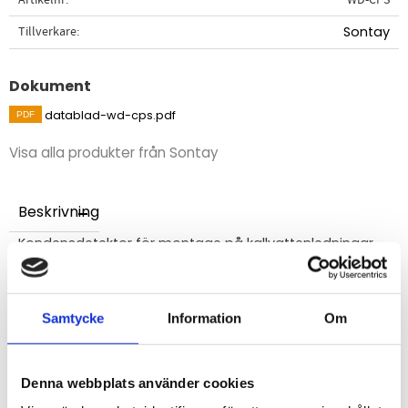
Tillverkare
Sontay
Dokument
datablad-wd-cps.pdf
Visa alla produkter från Sontay
Beskrivning
Kondensdetektor för montage på kallvattenledningar
och kylsystem som kan orsaka kondens och "regn
inomhus",
Samtycke
Information
Om
STÄLL EN FRÅGA OM PRODUKTEN
Denna webbplats använder cookies
Matning: 24VAC/DC (max 20 mA)