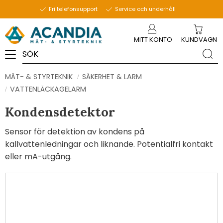
Fri telefonsupport
Service och underhåll
Meny
MITT KONTO
KUNDVAGN
MÄT- & STYRTEKNIK
SÄKERHET & LARM
VATTENLÄCKAGELARM
Kondensdetektor
Sensor för detektion av kondens på
kallvattenledningar och liknande. Potentialfri kontakt
eller mA-utgång.