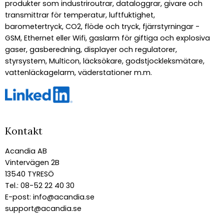
produkter som industriroutrar, dataloggrar, givare och
transmittrar för temperatur, luftfuktighet,
barometertryck, CO2, flöde och tryck, fjärrstyrningar -
GSM, Ethernet eller Wifi, gaslarm för giftiga och explosiva
gaser, gasberedning, displayer och regulatorer,
styrsystem, Multicon, läcksökare, godstjockleksmätare,
vattenläckagelarm, väderstationer m.m.
Kontakt
Acandia AB
Vintervägen 2B
13540 TYRESÖ
Tel.: 08-52 22 40 30
E-post:
info@acandia.se
support@acandia.se