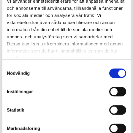
Vi använder enhetsidentifierare för att anpassa innehållet
Potentialfri larmutgång: 24VAC/DC 1A
och annonserna till användarna, tillhandahålla funktioner
Analog utsignal: torrt: <5 mA, kondens: >12 mA
för sociala medier och analysera vår trafik. Vi
Monteras direkt mot ytan som ska övervakas.
vidarebefordrar även sådana identifierare och annan
Dimensioner: B73xH48xD30 mm
information från din enhet till de sociala medier och
Kabellängd: 2 eller 5 m
annons- och analysföretag som vi samarbetar med.
Dessa kan i sin tur kombinera informationen med annan
information som du har tillhandahållit eller som de har
samlat in när du har använt deras tjänster.
Omdömen
Samtyckesval
Nödvändig
Du
Inställningar
Statistik
Marknadsföring
Bli den första att lämna ett omdöme.