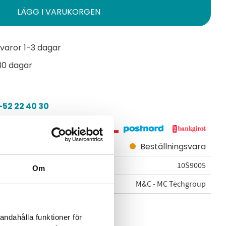
varor 1-3 dagar
30 dagar
52 22 40 30
Beställningsvara
10S9005
Om
M&C - MC Techgroup
n M&C - MC Techgroup
andahålla funktioner för