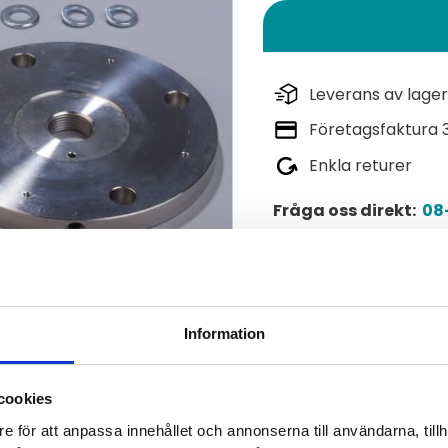
Leverans av lager
Företagsfaktura 
Enkla returer
Fråga oss direkt:
08-
Lagerstatus
Artikelnr
Information
Tillverkare
cookies
Visa alla produkter frå
e för att anpassa innehållet och annonserna till användarna, tillh