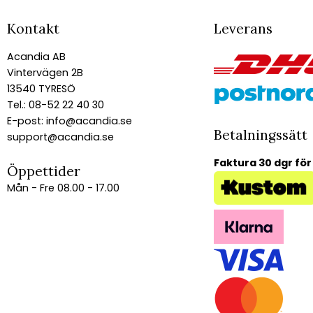
Kontakt
Leverans
Acandia AB
Vintervägen 2B
13540 TYRESÖ
Tel.: 08-52 22 40 30
E-post:
info@acandia.se
Betalningssätt
support@acandia.se
Faktura 30 dgr för
Öppettider
Mån - Fre 08.00 - 17.00