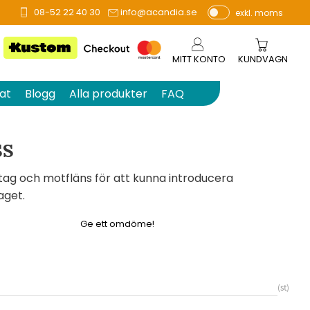
08-52 22 40 30
info@acandia.se
exkl. moms
å 0 betyg.
P
ri
s
MITT KONTO
KUNDVAGN
e
r
at
Blogg
Alla produkter
FAQ
vi
s
a
SS
s
ag och motfläns för att kunna introducera
aget.
Ge ett omdöme!
st