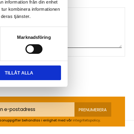
n information från din enhet
 tur kombinera informationen
deras tjänster.
Marknadsföring
na ett omdöme.
TILLÅT ALLA
PRENUMERERA
sonuppgifter behandlas i enlighet med vår
integritetspolicy
.