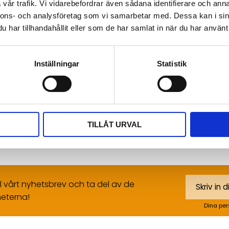
Omdömen
vår trafik. Vi vidarebefordrar även sådana identifierare och anna
nnons- och analysföretag som vi samarbetar med. Dessa kan i sin
Du
har tillhandahållit eller som de har samlat in när du har använt 
Inställningar
Statistik
Bli den första att läm
TILLÅT URVAL
ll vårt nyhetsbrev och ta del av de
eterna!
Dina per