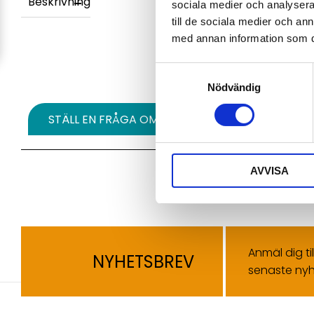
Beskrivning
sociala medier och analysera 
till de sociala medier och a
med annan information som du 
Samtyckesval
Nödvändig
STÄLL EN FRÅGA OM PRODUKTEN
AVVISA
Anmäl dig ti
NYHETSBREV
senaste nyh