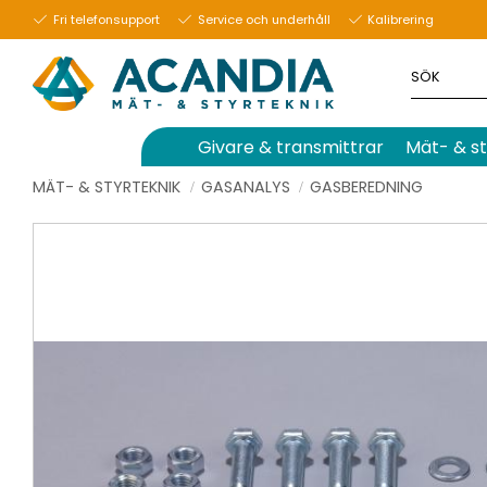
Fri telefonsupport
Service och underhåll
Kalibrering
Givare & transmittrar
Mät- & st
MÄT- & STYRTEKNIK
GASANALYS
GASBEREDNING