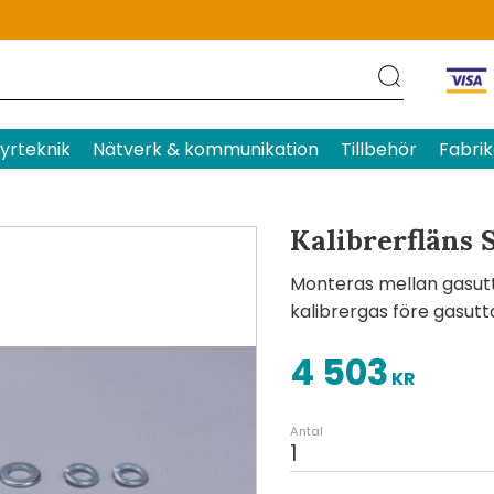
Produktens betyg
Baserat p
yrteknik
Nätverk & kommunikation
Tillbehör
Fabrik
Kalibrerfläns 
Monteras mellan gasutt
kalibrergas före gasutt
4 503
KR
Antal